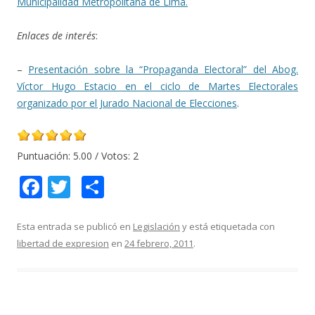
Municipalidad Metropolitana de Lima.
Enlaces de interés
:
–
Presentación sobre la “Propaganda Electoral” del Abog.
Víctor Hugo Estacio en el ciclo de Martes Electorales
organizado por el Jurado Nacional de Elecciones
.
Puntuación:
5.00
/ Votos:
2
F
T
C
ac
w
o
e
itt
m
Esta entrada se publicó en
Legislación
y está etiquetada con
libertad de expresion
en
24 febrero, 2011
.
b
er
p
o
ar
o
ti