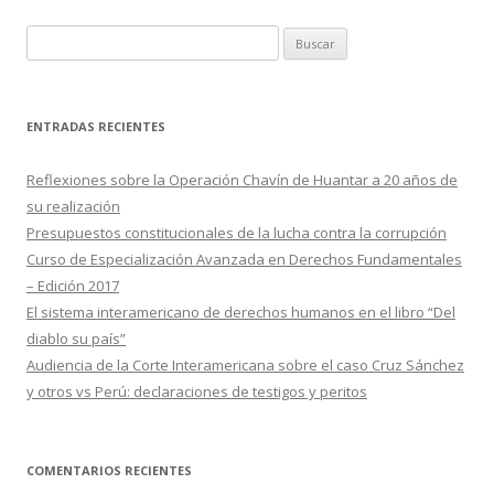
B
u
s
c
ENTRADAS RECIENTES
a
r
Reflexiones sobre la Operación Chavín de Huantar a 20 años de
:
su realización
Presupuestos constitucionales de la lucha contra la corrupción
Curso de Especialización Avanzada en Derechos Fundamentales
– Edición 2017
El sistema interamericano de derechos humanos en el libro “Del
diablo su país”
Audiencia de la Corte Interamericana sobre el caso Cruz Sánchez
y otros vs Perú: declaraciones de testigos y peritos
COMENTARIOS RECIENTES