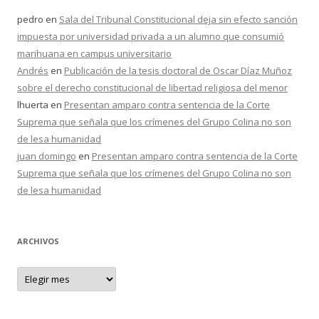
pedro
en
Sala del Tribunal Constitucional deja sin efecto sanción
impuesta por universidad privada a un alumno que consumió
marihuana en campus universitario
Andrés
en
Publicación de la tesis doctoral de Oscar Díaz Muñoz
sobre el derecho constitucional de libertad religiosa del menor
lhuerta
en
Presentan amparo contra sentencia de la Corte
Suprema que señala que los crímenes del Grupo Colina no son
de lesa humanidad
juan domingo
en
Presentan amparo contra sentencia de la Corte
Suprema que señala que los crímenes del Grupo Colina no son
de lesa humanidad
ARCHIVOS
A
r
c
h
i