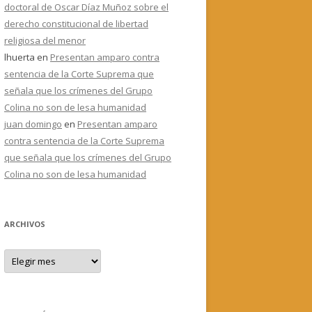
doctoral de Oscar Díaz Muñoz sobre el
derecho constitucional de libertad
religiosa del menor
lhuerta
en
Presentan amparo contra
sentencia de la Corte Suprema que
señala que los crímenes del Grupo
Colina no son de lesa humanidad
juan domingo
en
Presentan amparo
contra sentencia de la Corte Suprema
que señala que los crímenes del Grupo
Colina no son de lesa humanidad
ARCHIVOS
A
r
c
h
i
v