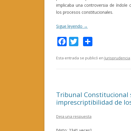
implicaba una controversia de índole c
los procesos constitucionales.
Sigue leyendo
→
F
T
C
ac
w
o
e
itt
m
Esta entrada se publicó en
Jurisprudencia
b
er
p
o
ar
o
ti
Tribunal Constitucional 
k
r
imprescriptibilidad de 
Deja una respuesta
[Visto: 2341 veces]