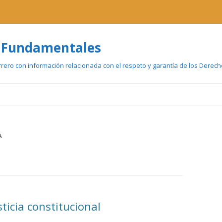
 Fundamentales
errero con información relacionada con el respeto y garantía de los Dere
Ir
al
contenido
A
sticia constitucional