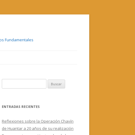
chos Fundamentales
B
u
s
c
ENTRADAS RECIENTES
a
r
Reflexiones sobre la Operación Chavín
:
de Huantar a 20 años de su realización