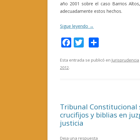
año 2001 sobre el caso Barrios Altos,
adecuadamente estos hechos.
Sigue leyendo
→
F
T
C
ac
w
o
e
itt
m
Esta entrada se publicó en
Jurisprudencia
2012
.
b
er
p
o
ar
o
ti
k
r
Tribunal Constitucional 
crucifijos y biblias en j
justicia
Deja una respuesta