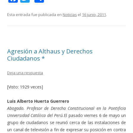
ac
w
o
e
itt
m
Esta entrada fue publicada en
Noticias
el
16 junio, 2011
.
b
er
p
o
ar
o
ti
Agresión a Althaus y Derechos
k
r
Ciudadanos *
Deja una respuesta
[Visto: 1929 veces]
Luis Alberto Huerta Guerrero
Abogado. Profesor de Derecho Constitucional en la Pontificia
Universidad Católica del Perú.
El pasado viernes 6 de mayo un
grupo de ciudadanos se reunió cerca de las instalaciones de
un canal de televisión a fin de expresar su posición en contra