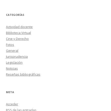
c
h
i
v
o
CATEGORÍAS
s
Actividad docente
Biblioteca Virtual
Cine y Derecho
Fotos
General
Jurisprudencia
Legislación
Noticias
Reseñas bibliográficas
META
Acceder
RSS
de las entradas