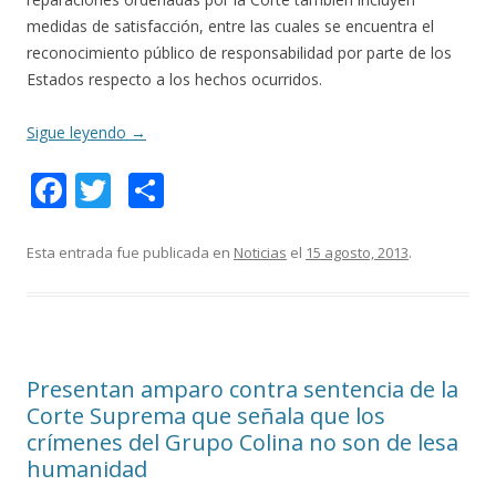
medidas de satisfacción, entre las cuales se encuentra el
reconocimiento público de responsabilidad por parte de los
Estados respecto a los hechos ocurridos.
Sigue leyendo
→
F
T
C
ac
w
o
e
itt
m
Esta entrada fue publicada en
Noticias
el
15 agosto, 2013
.
b
er
p
o
ar
o
ti
Presentan amparo contra sentencia de la
k
r
Corte Suprema que señala que los
crímenes del Grupo Colina no son de lesa
humanidad