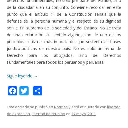
derechos fundamentales, no sólo por parte del Estado, sino
de la ciudadanía en su conjunto. Conviene recordar en este
punto que el artículo 1º de la Constitución señala que la
defensa de la persona humana y el respeto de su dignidad
son el fin supremo de la sociedad y del Estado. No se trata
de una declaración sin sentido alguno, sino de uno de los
principios –quizá el más importante- que sustenta las bases
jurídico-políticas de nuestro país. No es sólo un tema de
Derecho para los abogados, sino de Derechos
Fundamentales para todos los peruanos y peruanas.
Sigue leyendo
→
F
T
C
ac
w
o
e
itt
m
Esta entrada se publicó en
Noticias
y está etiquetada con
libertad
de expresion
,
libertad de reunión
en
17 mayo, 2011
.
b
er
p
o
ar