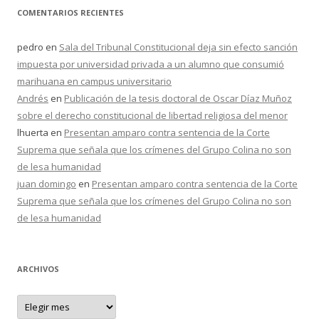
COMENTARIOS RECIENTES
pedro
en
Sala del Tribunal Constitucional deja sin efecto sanción
impuesta por universidad privada a un alumno que consumió
marihuana en campus universitario
Andrés
en
Publicación de la tesis doctoral de Oscar Díaz Muñoz
sobre el derecho constitucional de libertad religiosa del menor
lhuerta
en
Presentan amparo contra sentencia de la Corte
Suprema que señala que los crímenes del Grupo Colina no son
de lesa humanidad
juan domingo
en
Presentan amparo contra sentencia de la Corte
Suprema que señala que los crímenes del Grupo Colina no son
de lesa humanidad
ARCHIVOS
A
r