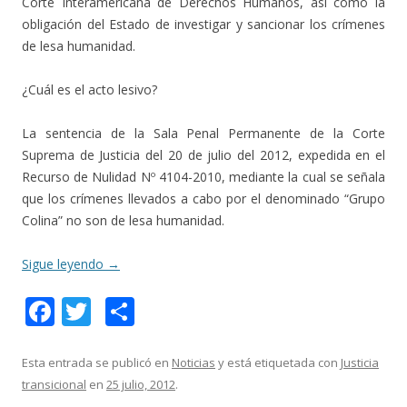
Corte Interamericana de Derechos Humanos, así como la
obligación del Estado de investigar y sancionar los crímenes
de lesa humanidad.
¿Cuál es el acto lesivo?
La sentencia de la Sala Penal Permanente de la Corte
Suprema de Justicia del 20 de julio del 2012, expedida en el
Recurso de Nulidad Nº 4104-2010, mediante la cual se señala
que los crímenes llevados a cabo por el denominado “Grupo
Colina” no son de lesa humanidad.
Sigue leyendo
→
F
T
C
ac
w
o
e
itt
m
Esta entrada se publicó en
Noticias
y está etiquetada con
Justicia
transicional
en
25 julio, 2012
.
b
er
p