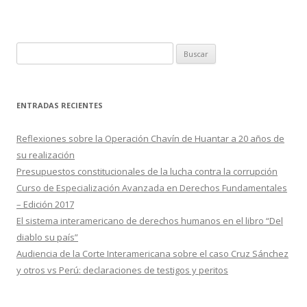
o
ti
k
r
B
u
s
c
ENTRADAS RECIENTES
a
r
Reflexiones sobre la Operación Chavín de Huantar a 20 años de
:
su realización
Presupuestos constitucionales de la lucha contra la corrupción
Curso de Especialización Avanzada en Derechos Fundamentales
– Edición 2017
El sistema interamericano de derechos humanos en el libro “Del
diablo su país”
Audiencia de la Corte Interamericana sobre el caso Cruz Sánchez
y otros vs Perú: declaraciones de testigos y peritos