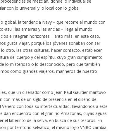
 procedencias se mezclan, donde lo individual se
ar con lo universal y lo local con lo global.
 lo global, la tendencia Navy – que recorre el mundo con
co-azul, las amarras y las anclas – llega al mundo
ios e integran horizontes. Tanto más, en este caso,
nos gusta viajar, porqué los jóvenes soñaban con ser
lo otro, las otras culturas, hacer contacto, establecer
ntura del cuerpo y del espíritu, cuyo gran cumplimiento
 de lo misterioso o lo desconocido, pero que también
ismos como grandes viajeros, marineros de nuestro
ules, que un diseñador como Jean Paul Gaultier mantuvo
an con más de un siglo de presencia en el diseño de
 Venero con toda su intertextualidad, llevándonos a este
e dan encuentro con el gran río Amazonas, cuyas aguas
r el laberinto de la selva, en busca de sus tesoros. En
ión por territorio selvático, el mismo logo VNRO cambia