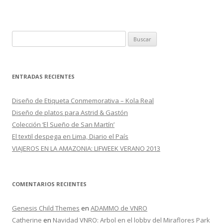
o
ti
k
r
B
u
s
c
ENTRADAS RECIENTES
a
r
Diseño de Etiqueta Conmemorativa – Kola Real
:
Diseño de platos para Astrid & Gastón
Colección ‘El Sueño de San Martín’
El textil despega en Lima, Diario el País
VIAJEROS EN LA AMAZONIA: LIFWEEK VERANO 2013
COMENTARIOS RECIENTES
Genesis Child Themes
en
ADAMMO de VNRO
Catherine
en
Navidad VNRO: Arbol en el lobby del Miraflores Park