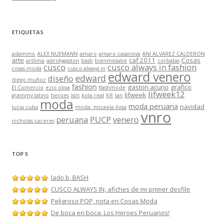
ETIQUETAS
adammo
ALEX NUEMANN
amaro
amaro casanova
ANI ALVAREZ CALDERON
arte
caf 2011
Cosas
artlima
astridygaston
bash
bienmesabe
corbatas
cusco
cusco always in fashion
cosas moda
cusco always in
edward venero
edward
diseño
diego muñoz
fashion
gaston acurio
grafico
El Comercio
ezio oliva
flashmode
lifweek12
lifweek
grammy latino
heroes
ism
kola real
KR
lan
moda
moda peruana
navidad
lucia cuba
moda. micaela llosa
vnro
peruana
PUCP
venero
nicholas caceres
TOP 5
lado b, BASH
CUSCO ALWAYS IN, afiches de mi primer desfile
Peligroso POP, nota en Cosas Moda
De boca en boca: Los Heroes Peruanos!