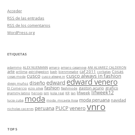
Acceder
RSS
de las entradas
RSS
de los comentarios
WordPress.org
ETIQUETAS
adammo
ALEX NUEMANN
amaro
amaro casanova
ANI ALVAREZ CALDERON
arte
caf 2011
Cosas
artlima
astridygaston
bash
bienmesabe
corbatas
cusco
cusco always in fashion
cosas moda
cusco always in
edward venero
edward
diseño
diego muñoz
fashion
gaston acurio
grafico
El Comercio
ezio oliva
flashmode
lifweek12
lifweek
grammy latino
heroes
ism
kola real
KR
lan
moda
moda peruana
navidad
lucia cuba
moda. micaela llosa
vnro
peruana
PUCP
venero
nicholas caceres
TOP 5