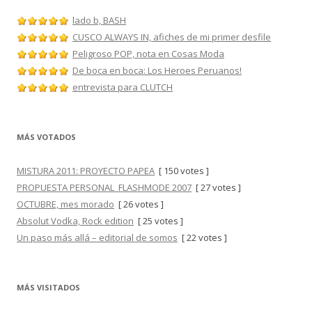
lado b, BASH
CUSCO ALWAYS IN, afiches de mi primer desfile
Peligroso POP, nota en Cosas Moda
De boca en boca: Los Heroes Peruanos!
entrevista para CLUTCH
MÁS VOTADOS
MISTURA 2011: PROYECTO PAPEA
[ 150 votes ]
PROPUESTA PERSONAL_FLASHMODE 2007
[ 27 votes ]
OCTUBRE, mes morado
[ 26 votes ]
Absolut Vodka, Rock edition
[ 25 votes ]
Un paso más allá – editorial de somos
[ 22 votes ]
MÁS VISITADOS