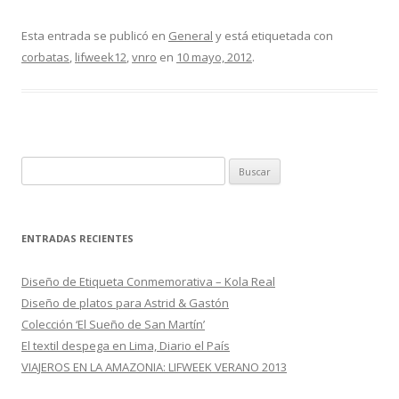
ac
w
o
e
itt
m
Esta entrada se publicó en
General
y está etiquetada con
corbatas
,
lifweek12
,
vnro
en
10 mayo, 2012
.
b
er
p
o
ar
o
ti
k
r
B
u
s
c
ENTRADAS RECIENTES
a
r
Diseño de Etiqueta Conmemorativa – Kola Real
:
Diseño de platos para Astrid & Gastón
Colección ‘El Sueño de San Martín’
El textil despega en Lima, Diario el País
VIAJEROS EN LA AMAZONIA: LIFWEEK VERANO 2013