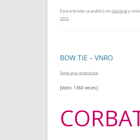
ac
w
o
e
itt
m
Esta entrada se publicó en
General
y está
2012
.
b
er
p
o
ar
o
ti
k
r
BOW TIE – VNRO
Deja una respuesta
[Visto: 1360 veces]
CORBA