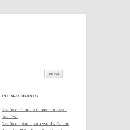
B
u
s
c
ENTRADAS RECIENTES
a
r
Diseño de Etiqueta Conmemorativa –
:
Kola Real
Diseño de platos para Astrid & Gastón