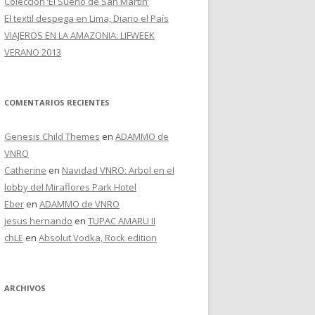
Colección ‘El Sueño de San Martín’
El textil despega en Lima, Diario el País
VIAJEROS EN LA AMAZONIA: LIFWEEK
VERANO 2013
COMENTARIOS RECIENTES
Genesis Child Themes
en
ADAMMO de
VNRO
Catherine
en
Navidad VNRO: Arbol en el
lobby del Miraflores Park Hotel
Eber
en
ADAMMO de VNRO
jesus hernando
en
TUPAC AMARU II
chLE
en
Absolut Vodka, Rock edition
ARCHIVOS