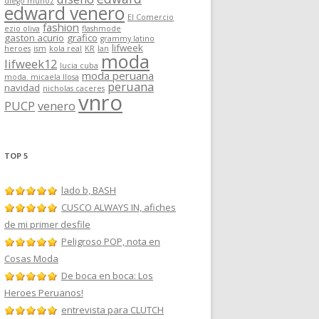
diego muñoz
edward venero
El Comercio
fashion
ezio oliva
flashmode
gaston acurio
grafico
grammy latino
lifweek
heroes
ism
kola real
KR
lan
moda
lifweek12
lucia cuba
moda peruana
moda. micaela llosa
peruana
navidad
nicholas caceres
vnro
PUCP
venero
TOP 5
lado b, BASH
CUSCO ALWAYS IN, afiches
de mi primer desfile
Peligroso POP, nota en
Cosas Moda
De boca en boca: Los
Heroes Peruanos!
entrevista para CLUTCH