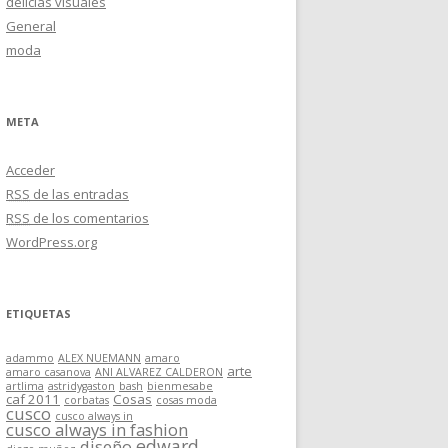
delicias visuales
General
moda
META
Acceder
RSS
de las entradas
RSS
de los comentarios
WordPress.org
ETIQUETAS
adammo
ALEX NUEMANN
amaro
arte
amaro casanova
ANI ALVAREZ CALDERON
artlima
astridygaston
bash
bienmesabe
caf 2011
Cosas
corbatas
cosas moda
cusco
cusco always in
cusco always in fashion
edward
diseño