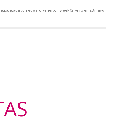
 etiquetada con
edward venero
,
lifweek12
,
vnro
en
28 mayo,
TAS