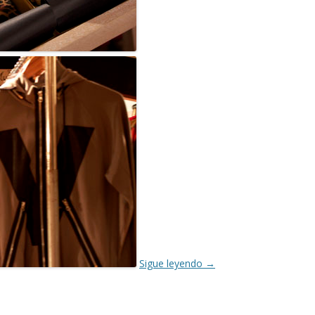
Sigue leyendo
→