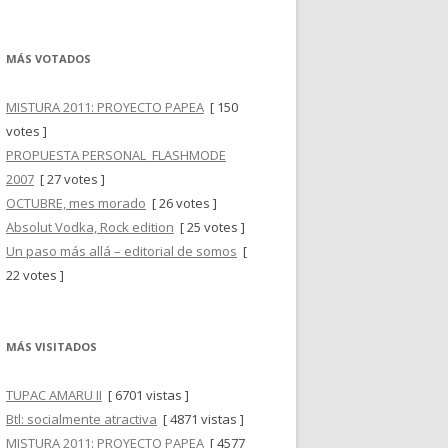
MÁS VOTADOS
MISTURA 2011: PROYECTO PAPEA
[ 150
votes ]
PROPUESTA PERSONAL_FLASHMODE
2007
[ 27 votes ]
OCTUBRE, mes morado
[ 26 votes ]
Absolut Vodka, Rock edition
[ 25 votes ]
Un paso más allá – editorial de somos
[
22 votes ]
MÁS VISITADOS
TUPAC AMARU II
[ 6701 vistas ]
Btl: socialmente atractiva
[ 4871 vistas ]
MISTURA 2011: PROYECTO PAPEA
[ 4577