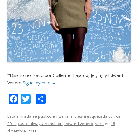
*Diseño realizado por Guillermo Fajardo, Jeiying y Edward
Venero
Sigue leyendo
→
F
T
C
ac
w
o
e
itt
m
Esta entrada se publicó en
General
y está etiquetada con
caf
2011
,
cusco always in fashion
,
edward venero
,
vnro
en
18
b
er
p
diciembre, 2011
.