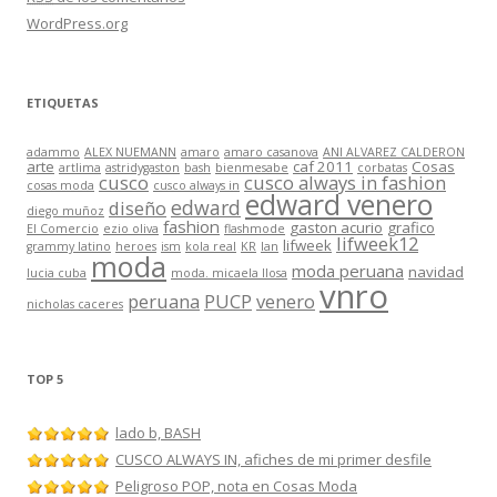
WordPress.org
ETIQUETAS
adammo
ALEX NUEMANN
amaro
amaro casanova
ANI ALVAREZ CALDERON
arte
caf 2011
Cosas
artlima
astridygaston
bash
bienmesabe
corbatas
cusco
cusco always in fashion
cosas moda
cusco always in
edward venero
edward
diseño
diego muñoz
fashion
gaston acurio
grafico
El Comercio
ezio oliva
flashmode
lifweek12
lifweek
grammy latino
heroes
ism
kola real
KR
lan
moda
moda peruana
navidad
lucia cuba
moda. micaela llosa
vnro
peruana
PUCP
venero
nicholas caceres
TOP 5
lado b, BASH
CUSCO ALWAYS IN, afiches de mi primer desfile
Peligroso POP, nota en Cosas Moda