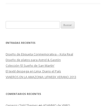
o
ar
o
ti
k
r
B
u
s
c
ENTRADAS RECIENTES
a
r
Diseño de Etiqueta Conmemorativa – Kola Real
:
Diseño de platos para Astrid & Gastón
Colección ‘El Sueño de San Martín’
El textil despega en Lima, Diario el País
VIAJEROS EN LA AMAZONIA: LIFWEEK VERANO 2013
COMENTARIOS RECIENTES
Genesis Child Themes
en
ADAMMO de VNRO