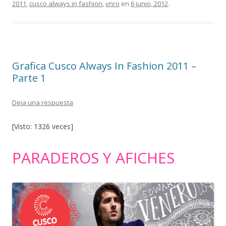
2011
,
cusco always in fashion
,
vnro
en
6 junio, 2012
.
b
er
p
o
ar
o
ti
k
r
Grafica Cusco Always In Fashion 2011 –
Parte 1
Deja una respuesta
[Visto: 1326 veces]
PARADEROS Y AFICHES