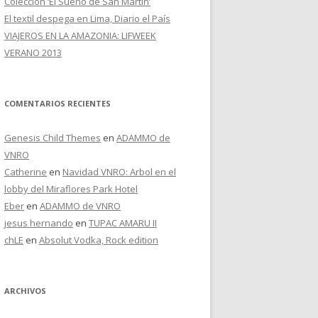
Colección ‘El Sueño de San Martín’
El textil despega en Lima, Diario el País
VIAJEROS EN LA AMAZONIA: LIFWEEK
VERANO 2013
COMENTARIOS RECIENTES
Genesis Child Themes
en
ADAMMO de
VNRO
Catherine
en
Navidad VNRO: Arbol en el
lobby del Miraflores Park Hotel
Eber
en
ADAMMO de VNRO
jesus hernando
en
TUPAC AMARU II
chLE
en
Absolut Vodka, Rock edition
ARCHIVOS