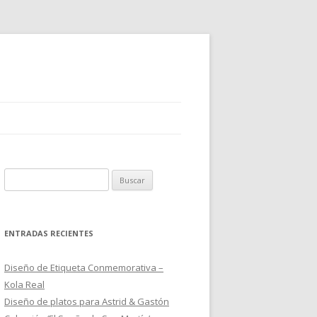
B
u
s
c
ENTRADAS RECIENTES
a
r
Diseño de Etiqueta Conmemorativa –
:
Kola Real
Diseño de platos para Astrid & Gastón