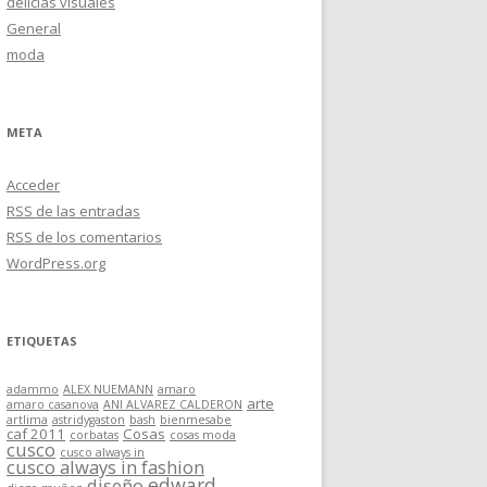
delicias visuales
General
moda
META
Acceder
RSS
de las entradas
RSS
de los comentarios
WordPress.org
ETIQUETAS
adammo
ALEX NUEMANN
amaro
arte
amaro casanova
ANI ALVAREZ CALDERON
artlima
astridygaston
bash
bienmesabe
caf 2011
Cosas
corbatas
cosas moda
cusco
cusco always in
cusco always in fashion
edward
diseño