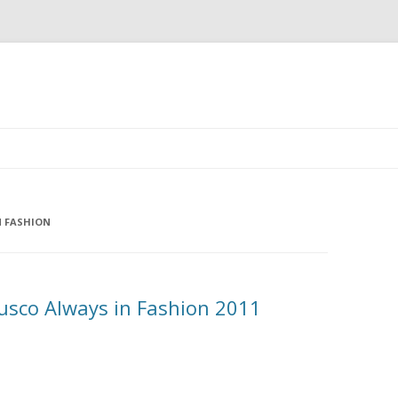
Ir
al
contenido
N FASHION
Cusco Always in Fashion 2011