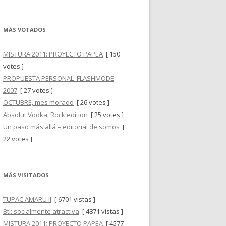
MÁS VOTADOS
MISTURA 2011: PROYECTO PAPEA
[ 150
votes ]
PROPUESTA PERSONAL_FLASHMODE
2007
[ 27 votes ]
OCTUBRE, mes morado
[ 26 votes ]
Absolut Vodka, Rock edition
[ 25 votes ]
Un paso más allá – editorial de somos
[
22 votes ]
MÁS VISITADOS
TUPAC AMARU II
[ 6701 vistas ]
Btl: socialmente atractiva
[ 4871 vistas ]
MISTURA 2011: PROYECTO PAPEA
[ 4577