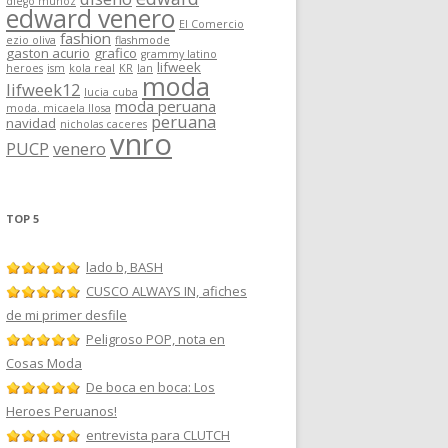
diego muñoz
edward venero
El Comercio
fashion
ezio oliva
flashmode
gaston acurio
grafico
grammy latino
lifweek
heroes
ism
kola real
KR
lan
moda
lifweek12
lucia cuba
moda peruana
moda. micaela llosa
peruana
navidad
nicholas caceres
vnro
PUCP
venero
TOP 5
lado b, BASH
CUSCO ALWAYS IN, afiches
de mi primer desfile
Peligroso POP, nota en
Cosas Moda
De boca en boca: Los
Heroes Peruanos!
entrevista para CLUTCH