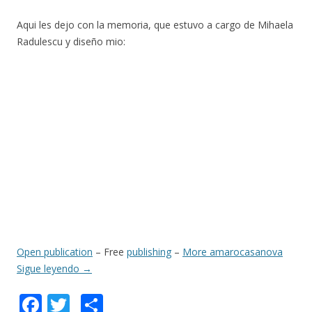
Aqui les dejo con la memoria, que estuvo a cargo de Mihaela
Radulescu y diseño mio:
Open publication
– Free
publishing
–
More amarocasanova
Sigue leyendo
→
F
T
C