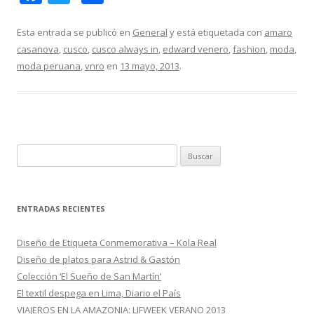
ac
w
o
e
itt
m
Esta entrada se publicó en
General
y está etiquetada con
amaro
casanova
,
cusco
,
cusco always in
,
edward venero
,
fashion
,
moda
,
b
er
p
moda peruana
,
vnro
en
13 mayo, 2013
.
o
ar
o
ti
k
r
B
u
s
c
ENTRADAS RECIENTES
a
r
Diseño de Etiqueta Conmemorativa – Kola Real
:
Diseño de platos para Astrid & Gastón
Colección ‘El Sueño de San Martín’
El textil despega en Lima, Diario el País
VIAJEROS EN LA AMAZONIA: LIFWEEK VERANO 2013