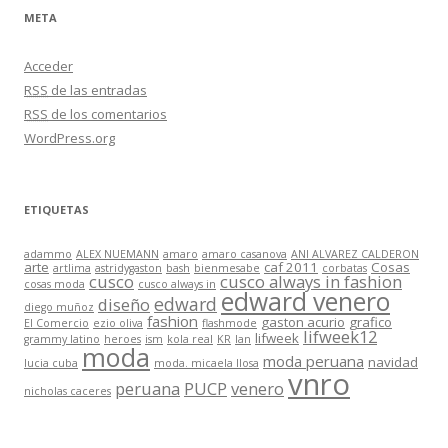
META
Acceder
RSS
de las entradas
RSS
de los comentarios
WordPress.org
ETIQUETAS
adammo
ALEX NUEMANN
amaro
amaro casanova
ANI ALVAREZ CALDERON
arte
caf 2011
Cosas
artlima
astridygaston
bash
bienmesabe
corbatas
cusco
cusco always in fashion
cosas moda
cusco always in
edward venero
edward
diseño
diego muñoz
fashion
gaston acurio
grafico
El Comercio
ezio oliva
flashmode
lifweek12
lifweek
grammy latino
heroes
ism
kola real
KR
lan
moda
moda peruana
navidad
lucia cuba
moda. micaela llosa
vnro
peruana
PUCP
venero
nicholas caceres