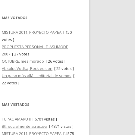
MÁS VOTADOS
MISTURA 2011: PROYECTO PAPEA
[ 150
votes ]
PROPUESTA PERSONAL_FLASHMODE
2007
[ 27 votes ]
OCTUBRE, mes morado
[ 26 votes ]
Absolut Vodka, Rock edition
[ 25 votes ]
Un paso más allá – editorial de somos
[
22 votes ]
MÁS VISITADOS
TUPAC AMARU II
[ 6701 vistas ]
Btl: socialmente atractiva
[ 4871 vistas ]
MISTURA 2011: PROYECTO PAPEA
[ 4578