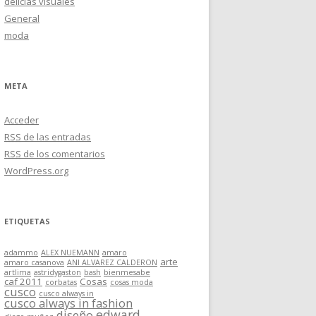
delicias visuales
General
moda
META
Acceder
RSS
de las entradas
RSS
de los comentarios
WordPress.org
ETIQUETAS
adammo
ALEX NUEMANN
amaro
arte
amaro casanova
ANI ALVAREZ CALDERON
artlima
astridygaston
bash
bienmesabe
caf 2011
Cosas
corbatas
cosas moda
cusco
cusco always in
cusco always in fashion
edward
diseño