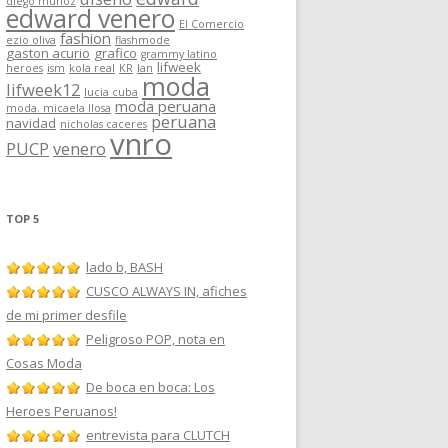
diego muñoz
edward venero
El Comercio
fashion
ezio oliva
flashmode
gaston acurio
grafico
grammy latino
lifweek
heroes
ism
kola real
KR
lan
moda
lifweek12
lucia cuba
moda peruana
moda. micaela llosa
peruana
navidad
nicholas caceres
vnro
PUCP
venero
TOP 5
lado b, BASH
CUSCO ALWAYS IN, afiches
de mi primer desfile
Peligroso POP, nota en
Cosas Moda
De boca en boca: Los
Heroes Peruanos!
entrevista para CLUTCH