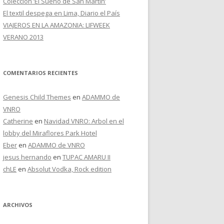
Colección ‘El Sueño de San Martín’
El textil despega en Lima, Diario el País
VIAJEROS EN LA AMAZONIA: LIFWEEK
VERANO 2013
COMENTARIOS RECIENTES
Genesis Child Themes
en
ADAMMO de
VNRO
Catherine
en
Navidad VNRO: Arbol en el
lobby del Miraflores Park Hotel
Eber
en
ADAMMO de VNRO
jesus hernando
en
TUPAC AMARU II
chLE
en
Absolut Vodka, Rock edition
ARCHIVOS