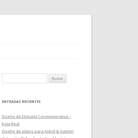
B
u
s
c
ENTRADAS RECIENTES
a
r
Diseño de Etiqueta Conmemorativa –
:
Kola Real
Diseño de platos para Astrid & Gastón