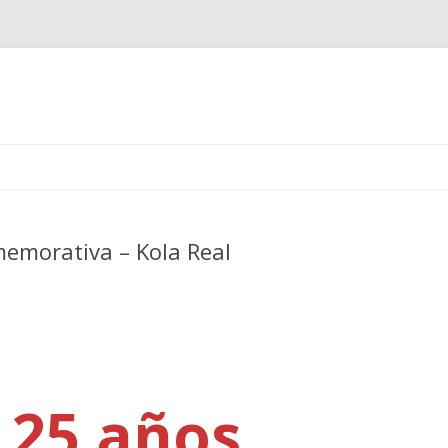
Ir
al
contenido
emorativa – Kola Real
 25 años