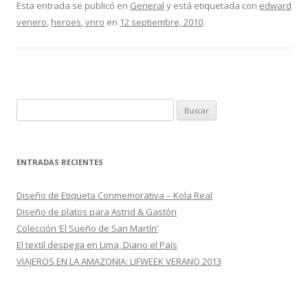
e
itt
m
Esta entrada se publicó en
General
y está etiquetada con
edward
venero
,
heroes
,
vnro
en
12 septiembre, 2010
.
b
er
p
o
ar
o
ti
k
r
B
u
s
c
ENTRADAS RECIENTES
a
r
Diseño de Etiqueta Conmemorativa – Kola Real
:
Diseño de platos para Astrid & Gastón
Colección ‘El Sueño de San Martín’
El textil despega en Lima, Diario el País
VIAJEROS EN LA AMAZONIA: LIFWEEK VERANO 2013