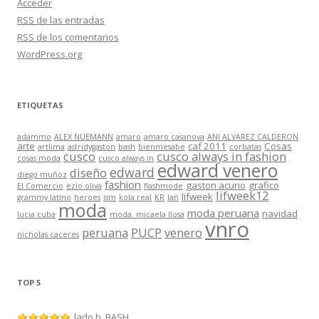
Acceder
RSS
de las entradas
RSS
de los comentarios
WordPress.org
ETIQUETAS
adammo
ALEX NUEMANN
amaro
amaro casanova
ANI ALVAREZ CALDERON
arte
caf 2011
Cosas
artlima
astridygaston
bash
bienmesabe
corbatas
cusco
cusco always in fashion
cosas moda
cusco always in
edward venero
edward
diseño
diego muñoz
fashion
gaston acurio
grafico
El Comercio
ezio oliva
flashmode
lifweek12
lifweek
grammy latino
heroes
ism
kola real
KR
lan
moda
moda peruana
navidad
lucia cuba
moda. micaela llosa
vnro
peruana
PUCP
venero
nicholas caceres
TOP 5
lado b, BASH