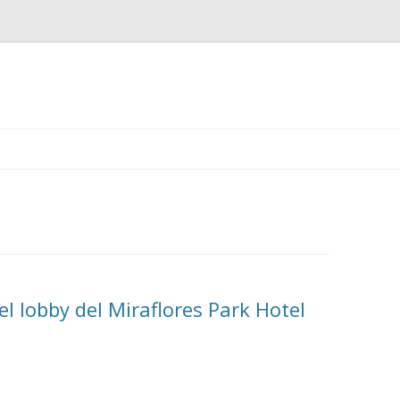
Ir
al
contenido
l lobby del Miraflores Park Hotel