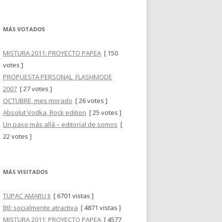
MÁS VOTADOS
MISTURA 2011: PROYECTO PAPEA
[ 150
votes ]
PROPUESTA PERSONAL_FLASHMODE
2007
[ 27 votes ]
OCTUBRE, mes morado
[ 26 votes ]
Absolut Vodka, Rock edition
[ 25 votes ]
Un paso más allá – editorial de somos
[
22 votes ]
MÁS VISITADOS
TUPAC AMARU II
[ 6701 vistas ]
Btl: socialmente atractiva
[ 4871 vistas ]
MISTURA 2011: PROYECTO PAPEA
[ 4577