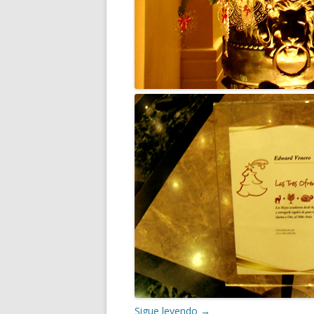
Sigue leyendo
→