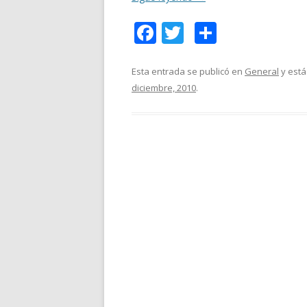
F
T
C
ac
w
o
e
itt
m
Esta entrada se publicó en
General
y está
diciembre, 2010
.
b
er
p
o
ar
o
ti
k
r