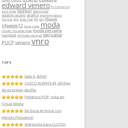
diego muñoz
edward venero
El Comercio
fashion
ezio oliva
flashmode
gaston acurio
grafico
grammy latino
lifweek
heroes
ism
kola real
KR
lan
moda
lifweek12
lucia cuba
moda peruana
moda. micaela llosa
peruana
navidad
nicholas caceres
vnro
PUCP
venero
TOP 5
lado b, BASH
CUSCO ALWAYS IN, afiches
de mi primer desfile
Peligroso POP, nota en
Cosas Moda
De boca en boca: Los
Heroes Peruanos!
entrevista para CLUTCH