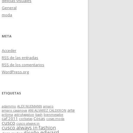
delicias visuales
General
moda
META
Acceder
RSS
de las entradas
RSS
de los comentarios
WordPress.org
ETIQUETAS
adammo
ALEX NUEMANN
amaro
arte
amaro casanova
ANI ALVAREZ CALDERON
artlima
astridygaston
bash
bienmesabe
caf 2011
Cosas
corbatas
cosas moda
cusco
cusco always in
cusco always in fashion
edward
diseño