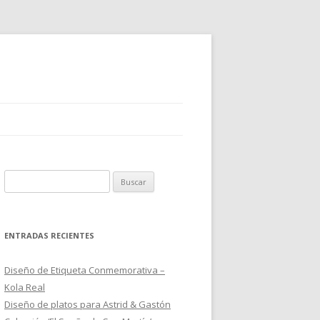
B
u
s
c
ENTRADAS RECIENTES
a
r
Diseño de Etiqueta Conmemorativa –
:
Kola Real
Diseño de platos para Astrid & Gastón