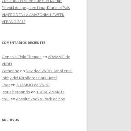
Colección ‘El Sueño de San Martín’
El textil despega en Lima, Diario el País
VIAJEROS EN LA AMAZONIA: LIFWEEK
VERANO 2013
COMENTARIOS RECIENTES
Genesis Child Themes
en
ADAMMO de
VNRO
Catherine
en
Navidad VNRO: Arbol en el
lobby del Miraflores Park Hotel
Eber
en
ADAMMO de VNRO
jesus hernando
en
TUPAC AMARU II
chLE
en
Absolut Vodka, Rock edition
ARCHIVOS