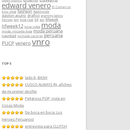
diego muñoz
edward venero
El Comercio
fashion
ezio oliva
flashmode
gaston acurio
grafico
grammy latino
lifweek
heroes
ism
kola real
KR
lan
moda
lifweek12
lucia cuba
moda peruana
moda. micaela llosa
peruana
navidad
nicholas caceres
vnro
PUCP
venero
TOP 5
lado b, BASH
CUSCO ALWAYS IN, afiches
de mi primer desfile
Peligroso POP, nota en
Cosas Moda
De boca en boca: Los
Heroes Peruanos!
entrevista para CLUTCH