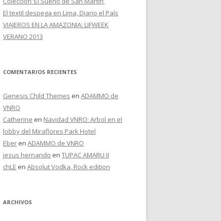
Colección ‘El Sueño de San Martín’
El textil despega en Lima, Diario el País
VIAJEROS EN LA AMAZONIA: LIFWEEK
VERANO 2013
COMENTARIOS RECIENTES
Genesis Child Themes
en
ADAMMO de
VNRO
Catherine
en
Navidad VNRO: Arbol en el
lobby del Miraflores Park Hotel
Eber
en
ADAMMO de VNRO
jesus hernando
en
TUPAC AMARU II
chLE
en
Absolut Vodka, Rock edition
ARCHIVOS