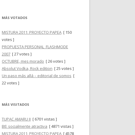
MÁS VOTADOS
MISTURA 2011: PROYECTO PAPEA
[ 150
votes ]
PROPUESTA PERSONAL_FLASHMODE
2007
[ 27 votes ]
OCTUBRE, mes morado
[ 26 votes ]
Absolut Vodka, Rock edition
[ 25 votes ]
Un paso más allá – editorial de somos
[
22 votes ]
MÁS VISITADOS
TUPAC AMARU II
[ 6701 vistas ]
Btl: socialmente atractiva
[ 4871 vistas ]
MISTURA 2011: PROYECTO PAPEA
[ 4578