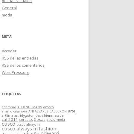
delicias visuales
General
moda
META
Acceder
RSS
de las entradas
RSS
de los comentarios
WordPress.org
ETIQUETAS
adammo
ALEX NUEMANN
amaro
arte
amaro casanova
ANI ALVAREZ CALDERON
artlima
astridygaston
bash
bienmesabe
caf 2011
Cosas
corbatas
cosas moda
cusco
cusco always in
cusco always in fashion
edward
diseño