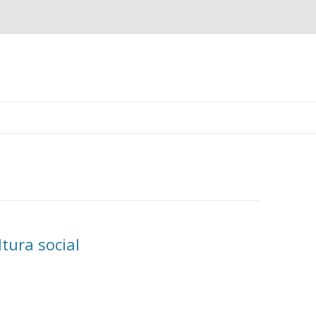
Ir
al
contenido
tura social