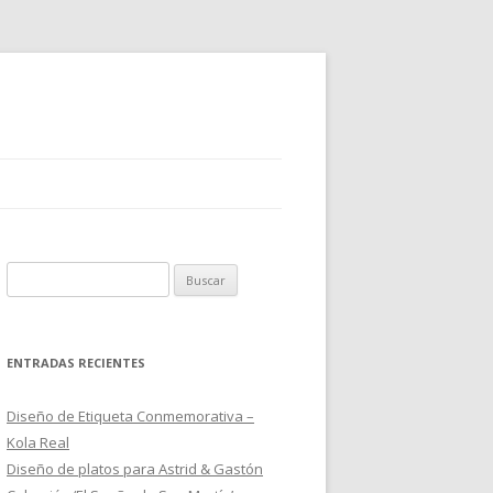
B
u
s
c
ENTRADAS RECIENTES
a
r
Diseño de Etiqueta Conmemorativa –
:
Kola Real
Diseño de platos para Astrid & Gastón