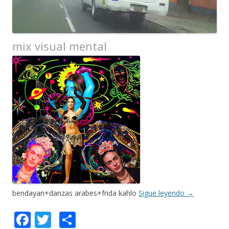
mix visual mental
bendayan+danzas arabes+frida kahlo
Sigue leyendo
→
F
T
C