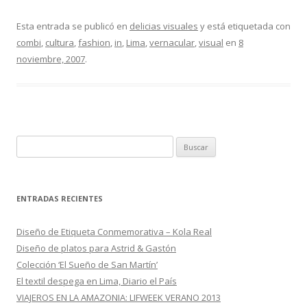
ac
w
o
e
itt
m
Esta entrada se publicó en
delicias visuales
y está etiquetada con
combi
,
cultura
,
fashion
,
in
,
Lima
,
vernacular
,
visual
en
8
b
er
p
noviembre, 2007
.
o
ar
o
ti
k
r
B
u
s
c
ENTRADAS RECIENTES
a
r
Diseño de Etiqueta Conmemorativa – Kola Real
:
Diseño de platos para Astrid & Gastón
Colección ‘El Sueño de San Martín’
El textil despega en Lima, Diario el País
VIAJEROS EN LA AMAZONIA: LIFWEEK VERANO 2013