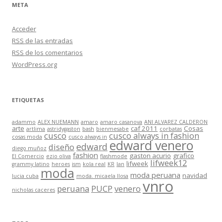
META
Acceder
RSS
de las entradas
RSS
de los comentarios
WordPress.org
ETIQUETAS
adammo
ALEX NUEMANN
amaro
amaro casanova
ANI ALVAREZ CALDERON
arte
caf 2011
Cosas
artlima
astridygaston
bash
bienmesabe
corbatas
cusco
cusco always in fashion
cosas moda
cusco always in
edward venero
edward
diseño
diego muñoz
fashion
gaston acurio
grafico
El Comercio
ezio oliva
flashmode
lifweek12
lifweek
grammy latino
heroes
ism
kola real
KR
lan
moda
moda peruana
navidad
lucia cuba
moda. micaela llosa
vnro
peruana
PUCP
venero
nicholas caceres