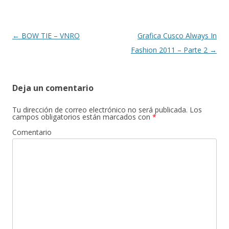
o
ti
k
r
Navegación
←
BOW TIE – VNRO
Grafica Cusco Always In
de
Fashion 2011 – Parte 2
→
entradas
Deja un comentario
Tu dirección de correo electrónico no será publicada.
Los
campos obligatorios están marcados con
*
Comentario