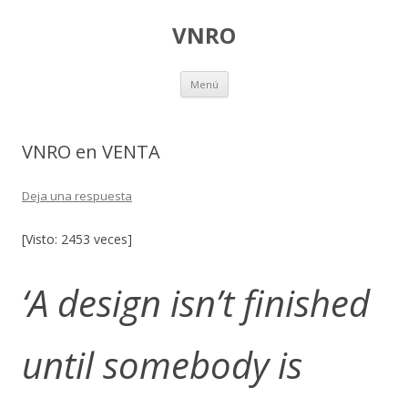
VNRO
Ir
Menú
al
contenido
VNRO en VENTA
Deja una respuesta
[Visto: 2453 veces]
‘A design isn’t finished
until somebody is