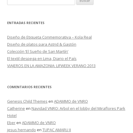
u
s
c
ENTRADAS RECIENTES
a
r
Diseño de Etiqueta Conmemorativa – Kola Real
:
Diseño de platos para Astrid & Gastón
Colección ‘El Sueño de San Martín’
El textil despega en Lima, Diario el País
VIAJEROS EN LA AMAZONIA: LIFWEEK VERANO 2013
COMENTARIOS RECIENTES
Genesis Child Themes
en
ADAMMO de VNRO
Catherine
en
Navidad VNRO: Arbol en el lobby del Miraflores Park
Hotel
Eber
en
ADAMMO de VNRO
jesus hernando
en
TUPAC AMARU II