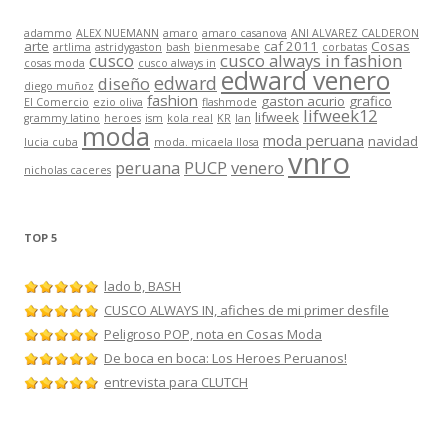
adammo
ALEX NUEMANN
amaro
amaro casanova
ANI ALVAREZ CALDERON
arte
caf 2011
Cosas
artlima
astridygaston
bash
bienmesabe
corbatas
cusco
cusco always in fashion
cosas moda
cusco always in
edward venero
edward
diseño
diego muñoz
fashion
gaston acurio
grafico
El Comercio
ezio oliva
flashmode
lifweek12
lifweek
grammy latino
heroes
ism
kola real
KR
lan
moda
moda peruana
navidad
lucia cuba
moda. micaela llosa
vnro
peruana
PUCP
venero
nicholas caceres
TOP 5
lado b, BASH
CUSCO ALWAYS IN, afiches de mi primer desfile
Peligroso POP, nota en Cosas Moda
De boca en boca: Los Heroes Peruanos!
entrevista para CLUTCH