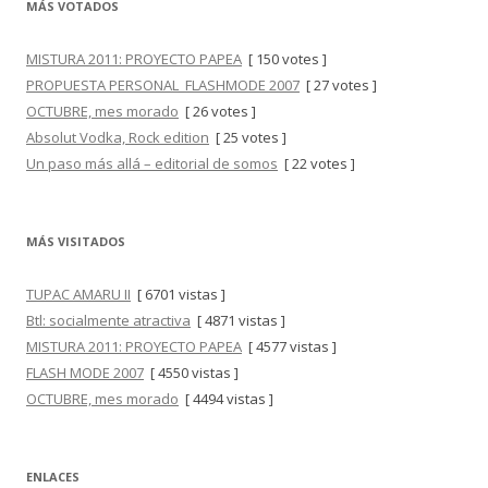
MÁS VOTADOS
MISTURA 2011: PROYECTO PAPEA
[ 150 votes ]
PROPUESTA PERSONAL_FLASHMODE 2007
[ 27 votes ]
OCTUBRE, mes morado
[ 26 votes ]
Absolut Vodka, Rock edition
[ 25 votes ]
Un paso más allá – editorial de somos
[ 22 votes ]
MÁS VISITADOS
TUPAC AMARU II
[ 6701 vistas ]
Btl: socialmente atractiva
[ 4871 vistas ]
MISTURA 2011: PROYECTO PAPEA
[ 4577 vistas ]
FLASH MODE 2007
[ 4550 vistas ]
OCTUBRE, mes morado
[ 4494 vistas ]
ENLACES