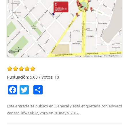
Puntuación:
5.00
/ Votos:
10
F
T
C
ac
w
o
e
itt
m
Esta entrada se publicó en
General
y está etiquetada con
edward
venero
,
lifweek12
,
vnro
en
28 mayo, 2012
.
b
er
p
o
ar