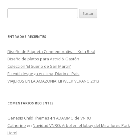
B
u
s
c
ENTRADAS RECIENTES
a
r
Diseño de Etiqueta Conmemorativa – Kola Real
:
Diseño de platos para Astrid & Gastón
Colección ‘El Sueño de San Martín’
El textil despega en Lima, Diario el País
VIAJEROS EN LA AMAZONIA: LIFWEEK VERANO 2013
COMENTARIOS RECIENTES
Genesis Child Themes
en
ADAMMO de VNRO
Catherine
en
Navidad VNRO: Arbol en el lobby del Miraflores Park
Hotel