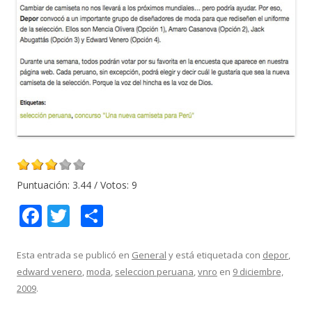
Puntuación:
3.44
/ Votos:
9
F
T
C
ac
w
o
e
itt
m
Esta entrada se publicó en
General
y está etiquetada con
depor
,
edward venero
,
moda
,
seleccion peruana
,
vnro
en
9 diciembre,
b
er
p
2009
.
o
ar