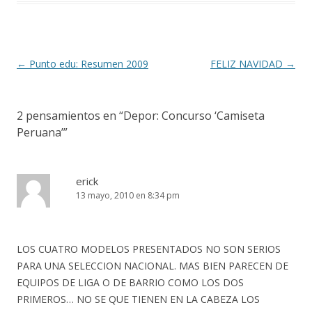
o
ti
k
r
Navegación
←
Punto edu: Resumen 2009
FELIZ NAVIDAD
→
de
entradas
2 pensamientos en “
Depor: Concurso ‘Camiseta
Peruana’
”
erick
13 mayo, 2010 en 8:34 pm
LOS CUATRO MODELOS PRESENTADOS NO SON SERIOS
PARA UNA SELECCION NACIONAL. MAS BIEN PARECEN DE
EQUIPOS DE LIGA O DE BARRIO COMO LOS DOS
PRIMEROS… NO SE QUE TIENEN EN LA CABEZA LOS