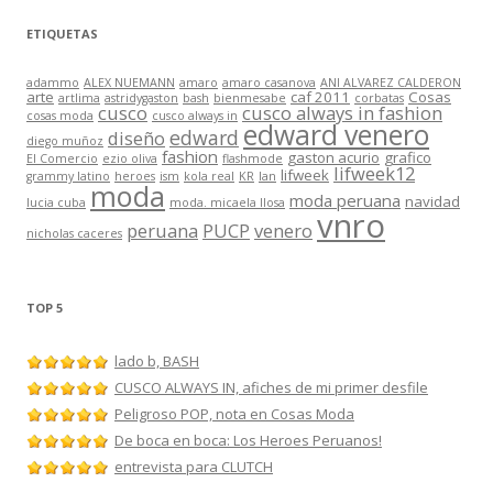
ETIQUETAS
adammo
ALEX NUEMANN
amaro
amaro casanova
ANI ALVAREZ CALDERON
arte
caf 2011
Cosas
artlima
astridygaston
bash
bienmesabe
corbatas
cusco
cusco always in fashion
cosas moda
cusco always in
edward venero
edward
diseño
diego muñoz
fashion
gaston acurio
grafico
El Comercio
ezio oliva
flashmode
lifweek12
lifweek
grammy latino
heroes
ism
kola real
KR
lan
moda
moda peruana
navidad
lucia cuba
moda. micaela llosa
vnro
peruana
PUCP
venero
nicholas caceres
TOP 5
lado b, BASH
CUSCO ALWAYS IN, afiches de mi primer desfile
Peligroso POP, nota en Cosas Moda
De boca en boca: Los Heroes Peruanos!
entrevista para CLUTCH