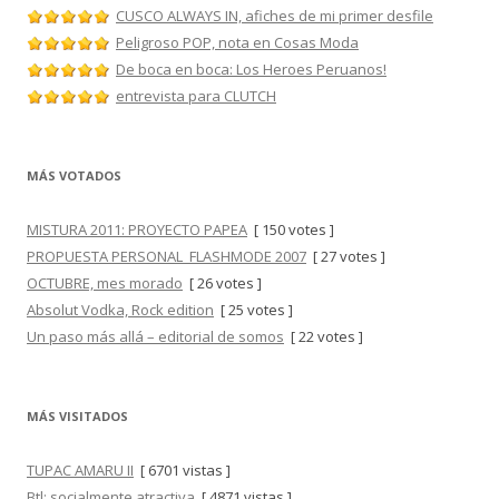
CUSCO ALWAYS IN, afiches de mi primer desfile
Peligroso POP, nota en Cosas Moda
De boca en boca: Los Heroes Peruanos!
entrevista para CLUTCH
MÁS VOTADOS
MISTURA 2011: PROYECTO PAPEA
[ 150 votes ]
PROPUESTA PERSONAL_FLASHMODE 2007
[ 27 votes ]
OCTUBRE, mes morado
[ 26 votes ]
Absolut Vodka, Rock edition
[ 25 votes ]
Un paso más allá – editorial de somos
[ 22 votes ]
MÁS VISITADOS
TUPAC AMARU II
[ 6701 vistas ]
Btl: socialmente atractiva
[ 4871 vistas ]