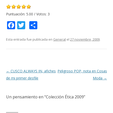
Puntuación:
5.00
/ Votos:
3
F
T
C
ac
w
o
e
itt
m
Esta entrada fue publicada en
General
el
27 noviembre, 2009
.
b
er
p
o
ar
o
ti
k
r
Navegación
←
CUSCO ALWAYS IN, afiches
Peligroso POP, nota en Cosas
de
de mi primer desfile
Moda
→
entradas
Un pensamiento en “
Colección Ética 2009
”