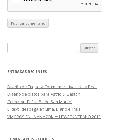
B
u
s
c
ENTRADAS RECIENTES
a
r
Diseño de Etiqueta Conmemorativa – Kola Real
:
Diseño de platos para Astrid & Gastón
Colección ‘El Sueño de San Martín’
El textil despega en Lima, Diario el País
VIAJEROS EN LA AMAZONIA: LIFWEEK VERANO 2013
COMENTARIOS RECIENTES