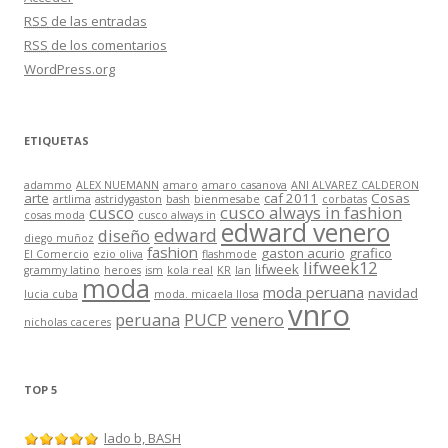
RSS
de las entradas
RSS
de los comentarios
WordPress.org
ETIQUETAS
adammo
ALEX NUEMANN
amaro
amaro casanova
ANI ALVAREZ CALDERON
arte
caf 2011
Cosas
artlima
astridygaston
bash
bienmesabe
corbatas
cusco
cusco always in fashion
cosas moda
cusco always in
edward venero
edward
diseño
diego muñoz
fashion
gaston acurio
grafico
El Comercio
ezio oliva
flashmode
lifweek12
lifweek
grammy latino
heroes
ism
kola real
KR
lan
moda
moda peruana
navidad
lucia cuba
moda. micaela llosa
vnro
peruana
PUCP
venero
nicholas caceres
TOP 5
lado b, BASH