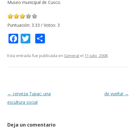
Museo municipal de Cusco.
Puntuación:
3.33
/ Votos:
3
F
T
C
ac
w
o
e
itt
m
Esta entrada fue publicada en
General
el
11 julio, 2008
.
b
er
p
o
ar
o
ti
k
r
Navegación
←
cerveza Tupac: una
de vuelta!
→
de
escultura social
entradas
Deja un comentario