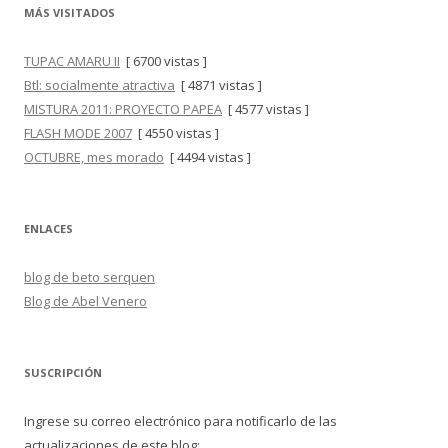
MÁS VISITADOS
TUPAC AMARU II
[ 6700 vistas ]
Btl: socialmente atractiva
[ 4871 vistas ]
MISTURA 2011: PROYECTO PAPEA
[ 4577 vistas ]
FLASH MODE 2007
[ 4550 vistas ]
OCTUBRE, mes morado
[ 4494 vistas ]
ENLACES
blog de beto serquen
Blog de Abel Venero
SUSCRIPCIÓN
Ingrese su correo electrónico para notificarlo de las
actualizaciones de este blog: