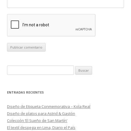
B
u
s
c
ENTRADAS RECIENTES
a
r
Diseño de Etiqueta Conmemorativa – Kola Real
:
Diseño de platos para Astrid & Gastón
Colección ‘El Sueño de San Martín’
El textil despega en Lima, Diario el País