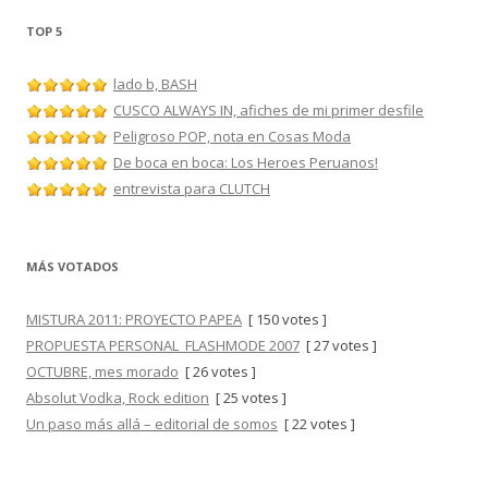
TOP 5
lado b, BASH
CUSCO ALWAYS IN, afiches de mi primer desfile
Peligroso POP, nota en Cosas Moda
De boca en boca: Los Heroes Peruanos!
entrevista para CLUTCH
MÁS VOTADOS
MISTURA 2011: PROYECTO PAPEA
[ 150 votes ]
PROPUESTA PERSONAL_FLASHMODE 2007
[ 27 votes ]
OCTUBRE, mes morado
[ 26 votes ]
Absolut Vodka, Rock edition
[ 25 votes ]
Un paso más allá – editorial de somos
[ 22 votes ]