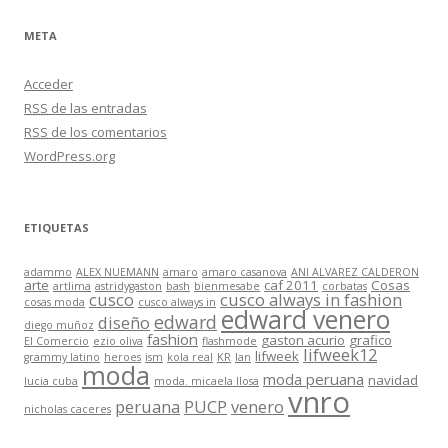
META
Acceder
RSS
de las entradas
RSS
de los comentarios
WordPress.org
ETIQUETAS
adammo
ALEX NUEMANN
amaro
amaro casanova
ANI ALVAREZ CALDERON
arte
caf 2011
Cosas
artlima
astridygaston
bash
bienmesabe
corbatas
cusco
cusco always in fashion
cosas moda
cusco always in
edward venero
edward
diseño
diego muñoz
fashion
gaston acurio
grafico
El Comercio
ezio oliva
flashmode
lifweek12
lifweek
grammy latino
heroes
ism
kola real
KR
lan
moda
moda peruana
navidad
lucia cuba
moda. micaela llosa
vnro
peruana
PUCP
venero
nicholas caceres