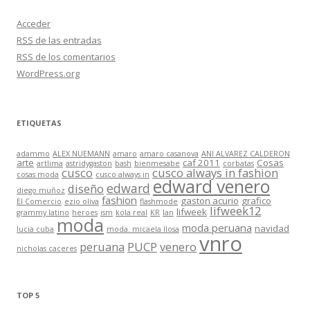
Acceder
RSS
de las entradas
RSS
de los comentarios
WordPress.org
ETIQUETAS
adammo
ALEX NUEMANN
amaro
amaro casanova
ANI ALVAREZ CALDERON
arte
caf 2011
Cosas
artlima
astridygaston
bash
bienmesabe
corbatas
cusco
cusco always in fashion
cosas moda
cusco always in
edward venero
edward
diseño
diego muñoz
fashion
gaston acurio
grafico
El Comercio
ezio oliva
flashmode
lifweek12
lifweek
grammy latino
heroes
ism
kola real
KR
lan
moda
moda peruana
navidad
lucia cuba
moda. micaela llosa
vnro
peruana
PUCP
venero
nicholas caceres
TOP 5