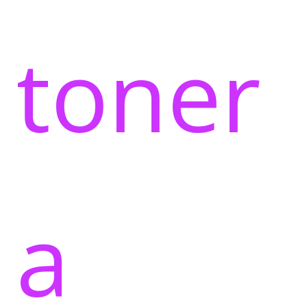
toner
a