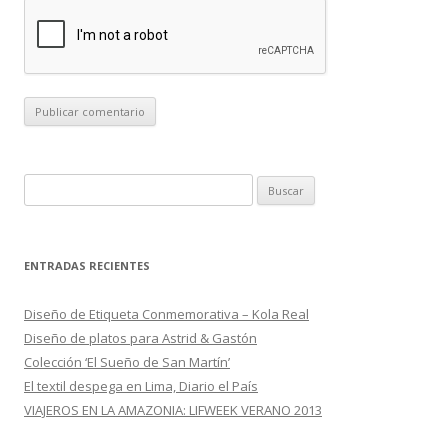
B
u
s
c
ENTRADAS RECIENTES
a
r
Diseño de Etiqueta Conmemorativa – Kola Real
:
Diseño de platos para Astrid & Gastón
Colección ‘El Sueño de San Martín’
El textil despega en Lima, Diario el País
VIAJEROS EN LA AMAZONIA: LIFWEEK VERANO 2013