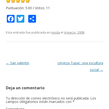
Puntuación:
5.00
/ Votos:
11
F
T
C
ac
w
o
e
itt
m
Esta entrada fue publicada en
moda
el
4 marzo, 2008
.
b
er
p
o
ar
o
ti
k
r
Navegación
←
San valentin
cerveza Tupac: una escultura
de
social
→
entradas
Deja un comentario
Tu dirección de correo electrónico no será publicada.
Los
campos obligatorios están marcados con
*
Comentario