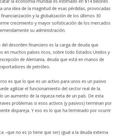
catar la economía mundial es estimado en $14 billones
da una idea de la magnitud de esas pérdidas, provocadas
financiarización y la globalización de los últimos 30
orme crecimiento y mayor sofisticación de los mercados
 tremendamente su administración.
 del desorden financiero es la carga de deuda que
dos en muchos países ricos, sobre todo Estados Unidos y
a excepción de Alemania, deuda que está en manos de
 exportadores de petróleo.
os es que lo que es un activo para unos es un pasivo
ede agilizar el funcionamiento del sector real de la
lo un aumento de la riqueza neta de un país. De esta
aves problemas si esos activos (y pasivos) terminan por
ente dispareja. Y eso es lo que ha terminado por ocurrir
 –que no es (o tiene que ser) igual a la deuda externa