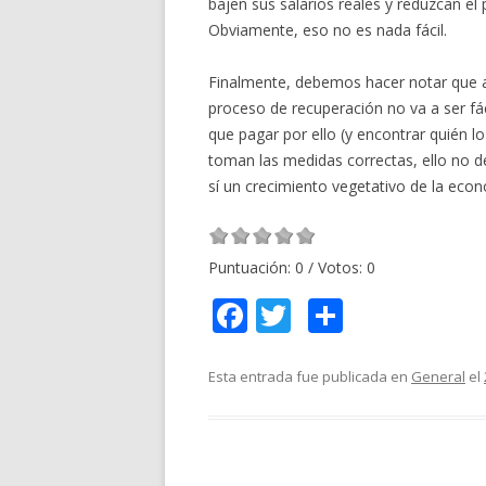
bajen sus salarios reales y reduzcan e
Obviamente, eso no es nada fácil.
Finalmente, debemos hacer notar que a
proceso de recuperación no va a ser fá
que pagar por ello (y encontrar quién l
toman las medidas correctas, ello no 
sí un crecimiento vegetativo de la ec
Puntuación:
0
/ Votos:
0
F
T
C
ac
w
o
e
itt
m
Esta entrada fue publicada en
General
el
b
er
p
o
ar