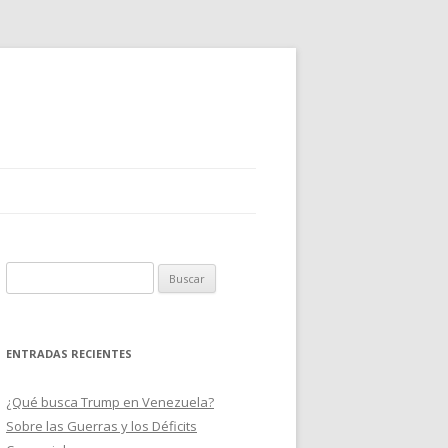
B
u
s
c
ENTRADAS RECIENTES
a
r
¿Qué busca Trump en Venezuela?
:
Sobre las Guerras y los Déficits