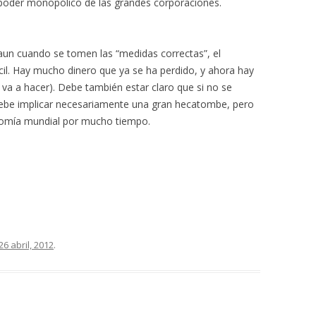
l poder monopólico de las grandes corporaciones.
un cuando se tomen las “medidas correctas”, el
cil. Hay mucho dinero que ya se ha perdido, y ahora hay
o va a hacer). Debe también estar claro que si no se
debe implicar necesariamente una gran hecatombe, pero
onomía mundial por mucho tiempo.
26 abril, 2012
.