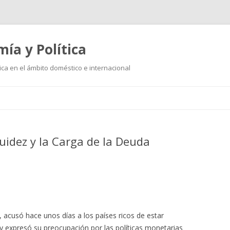
mía y Política
ica en el ámbito doméstico e internacional
Ir
al
contenido
uidez y la Carga de la Deuda
, acusó hace unos días a los países ricos de estar
y expresó su preocupación por las políticas monetarias