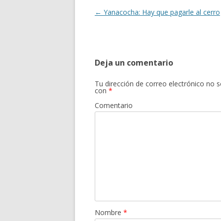
o
ti
k
r
Navegación
←
Yanacocha: Hay que pagarle al cerro
de
entradas
Deja un comentario
Tu dirección de correo electrónico no s
con
*
Comentario
Nombre
*