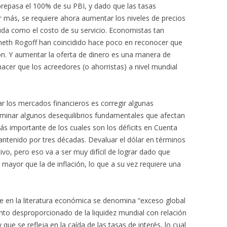
repasa el 100% de su PBI, y dado que las tasas
 más, se requiere ahora aumentar los niveles de precios
deuda como el costo de su servicio. Economistas tan
th Rogoff han coincidido hace poco en reconocer que
ón. Y aumentar la oferta de dinero es una manera de
hacer que los acreedores (o ahorristas) a nivel mundial
 los mercados financieros es corregir algunas
eliminar algunos desequilibrios fundamentales que afectan
s importante de los cuales son los déficits en Cuenta
ntenido por tres décadas. Devaluar el dólar en términos
ivo, pero eso va a ser muy difícil de lograr dado que
 mayor que la de inflación, lo que a su vez requiere una
ue en la literatura económica se denomina “exceso global
iento desproporcionado de la liquidez mundial con relación
que se refleja en la caída de las tasas de interés, lo cual