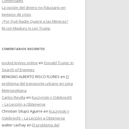
Comerciales
La opción del dinero no-fiduciario en
tiempos de crisis
¿Por Qué Nadie Quiere a las Mineras?
Ni con Maduro ni con Trump
COMENTARIOS RECIENTES
pocket knives online
en
Donald Trump: In
Search of Enemies
BENIGNO ALBERTO RISCO FLORES
en
El
problema del transporte urbano en Lima
Metropolitana
Carlos Revilla
en
Kuczynski y Odebrecht
– La Lección a Obtenerse
Christian Silupú Aguirre
en
Kuczynski y
Odebrecht – La Lección a Obtenerse
walter cachay
en
El problema del