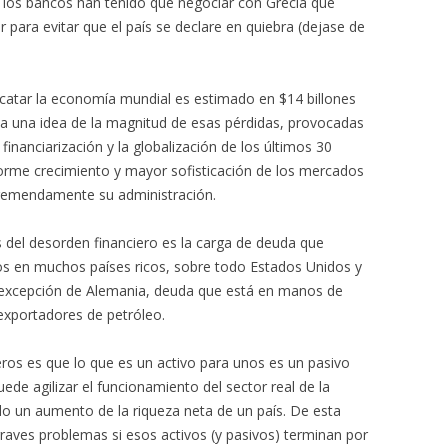
: los bancos han tenido que negociar con Grecia qué
para evitar que el país se declare en quiebra (dejase de
catar la economía mundial es estimado en $14 billones
da una idea de la magnitud de esas pérdidas, provocadas
financiarización y la globalización de los últimos 30
orme crecimiento y mayor sofisticación de los mercados
 tremendamente su administración.
 del desorden financiero es la carga de deuda que
dos en muchos países ricos, sobre todo Estados Unidos y
a excepción de Alemania, deuda que está en manos de
 exportadores de petróleo.
os es que lo que es un activo para unos es un pasivo
ede agilizar el funcionamiento del sector real de la
lo un aumento de la riqueza neta de un país. De esta
aves problemas si esos activos (y pasivos) terminan por