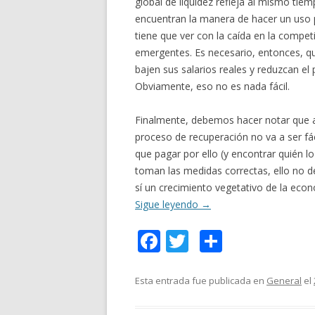
global de liquidez refleja al mismo tie
encuentran la manera de hacer un uso p
tiene que ver con la caída en la compet
emergentes. Es necesario, entonces, qu
bajen sus salarios reales y reduzcan e
Obviamente, eso no es nada fácil.
Finalmente, debemos hacer notar que a
proceso de recuperación no va a ser fá
que pagar por ello (y encontrar quién l
toman las medidas correctas, ello no 
sí un crecimiento vegetativo de la ec
Sigue leyendo
→
F
T
C
ac
w
o
e
itt
m
Esta entrada fue publicada en
General
el
b
er
p