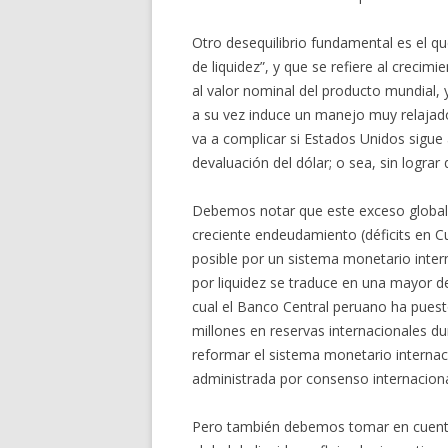
Otro desequilibrio fundamental es el q
de liquidez”, y que se refiere al crecim
al valor nominal del producto mundial, y 
a su vez induce un manejo muy relajado
va a complicar si Estados Unidos sigue
devaluación del dólar; o sea, sin logr
Debemos notar que este exceso global 
creciente endeudamiento (déficits en C
posible por un sistema monetario inter
por liquidez se traduce en una mayor 
cual el Banco Central peruano ha pues
millones en reservas internacionales du
reformar el sistema monetario internaci
administrada por consenso internaciona
Pero también debemos tomar en cuenta 