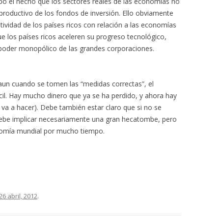
mpo el hecho que los sectores reales de las economías no
roductivo de los fondos de inversión. Ello obviamente
itividad de los países ricos con relación a las economías
e los países ricos aceleren su progreso tecnológico,
l poder monopólico de las grandes corporaciones.
un cuando se tomen las “medidas correctas”, el
cil. Hay mucho dinero que ya se ha perdido, y ahora hay
o va a hacer). Debe también estar claro que si no se
debe implicar necesariamente una gran hecatombe, pero
onomía mundial por mucho tiempo.
26 abril, 2012
.