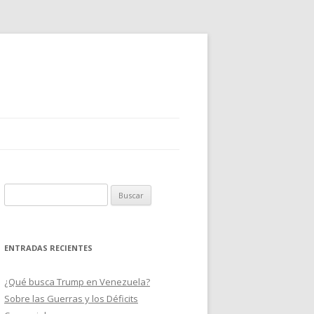
B
u
s
c
ENTRADAS RECIENTES
a
r
¿Qué busca Trump en Venezuela?
:
Sobre las Guerras y los Déficits