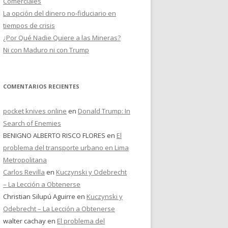
Comerciales
La opción del dinero no-fiduciario en
tiempos de crisis
¿Por Qué Nadie Quiere a las Mineras?
Ni con Maduro ni con Trump
COMENTARIOS RECIENTES
pocket knives online
en
Donald Trump: In
Search of Enemies
BENIGNO ALBERTO RISCO FLORES
en
El
problema del transporte urbano en Lima
Metropolitana
Carlos Revilla
en
Kuczynski y Odebrecht
– La Lección a Obtenerse
Christian Silupú Aguirre
en
Kuczynski y
Odebrecht – La Lección a Obtenerse
walter cachay
en
El problema del