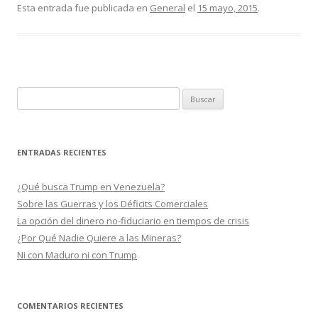
e
itt
m
Esta entrada fue publicada en
General
el
15 mayo, 2015
.
b
er
p
o
ar
o
ti
k
r
B
u
s
c
ENTRADAS RECIENTES
a
r
¿Qué busca Trump en Venezuela?
:
Sobre las Guerras y los Déficits Comerciales
La opción del dinero no-fiduciario en tiempos de crisis
¿Por Qué Nadie Quiere a las Mineras?
Ni con Maduro ni con Trump
COMENTARIOS RECIENTES