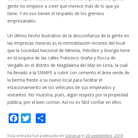
gente no empiece a creer que merece más de lo que ya
tiene. Y en eso tienen el respaldo de los gremios
empresariales.
Un último hecho ilustrativo de la desconfianza de la gente en
las empresas mineras es la remodelación reciente del local
que la Sociedad Nacional de Minería, Petróleo y Energía tiene
en la esquina de las calles Francisco Graña y Rocca de
Vergallo en el distrito de Magdalena del Mar en Lima, la cual
ha llevado a la SNMPE a cubrir con cemento el área verde de
la berma frente a su nuevo local para facilitar el
estacionamiento de los vehículos de sus empleados y
visitantes. No muestra, pues, algún respeto por la propiedad
pública, por el bien común. Así no es fácil confiar en ellos.
F
T
C
ac
w
o
e
itt
m
Esta entrada fue publicada en
General
el
20 septiembre, 2019
.