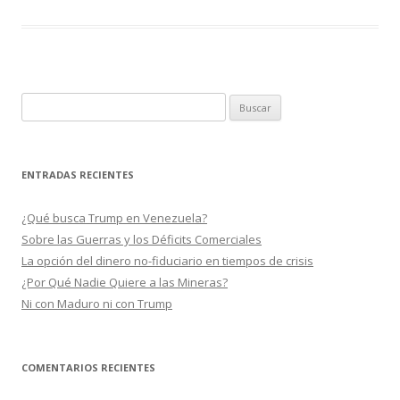
b
er
p
o
ar
o
ti
k
r
B
u
s
c
ENTRADAS RECIENTES
a
r
¿Qué busca Trump en Venezuela?
:
Sobre las Guerras y los Déficits Comerciales
La opción del dinero no-fiduciario en tiempos de crisis
¿Por Qué Nadie Quiere a las Mineras?
Ni con Maduro ni con Trump
COMENTARIOS RECIENTES