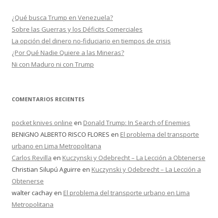
a
r
¿Qué busca Trump en Venezuela?
:
Sobre las Guerras y los Déficits Comerciales
La opción del dinero no-fiduciario en tiempos de crisis
¿Por Qué Nadie Quiere a las Mineras?
Ni con Maduro ni con Trump
COMENTARIOS RECIENTES
pocket knives online
en
Donald Trump: In Search of Enemies
BENIGNO ALBERTO RISCO FLORES
en
El problema del transporte
urbano en Lima Metropolitana
Carlos Revilla
en
Kuczynski y Odebrecht – La Lección a Obtenerse
Christian Silupú Aguirre
en
Kuczynski y Odebrecht – La Lección a
Obtenerse
walter cachay
en
El problema del transporte urbano en Lima
Metropolitana