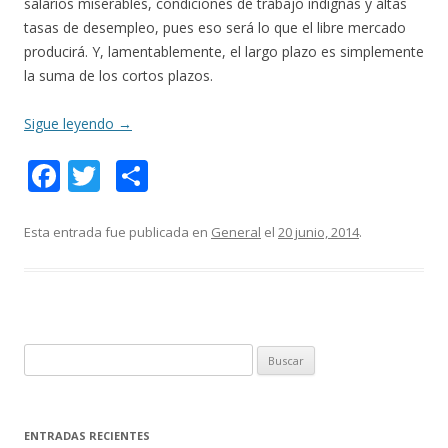
salarios miserables, condiciones de trabajo indignas y altas
tasas de desempleo, pues eso será lo que el libre mercado
producirá. Y, lamentablemente, el largo plazo es simplemente
la suma de los cortos plazos.
Sigue leyendo
→
F
T
C
ac
w
o
e
itt
m
Esta entrada fue publicada en
General
el
20 junio, 2014
.
b
er
p
o
ar
o
ti
k
r
B
u
s
c
ENTRADAS RECIENTES