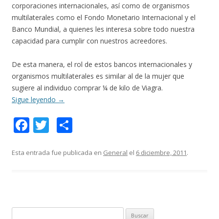
corporaciones internacionales, así como de organismos
multilaterales como el Fondo Monetario Internacional y el
Banco Mundial, a quienes les interesa sobre todo nuestra
capacidad para cumplir con nuestros acreedores.
De esta manera, el rol de estos bancos internacionales y
organismos multilaterales es similar al de la mujer que
sugiere al individuo comprar ¼ de kilo de Viagra.
Sigue leyendo
→
F
T
C
ac
w
o
e
itt
m
Esta entrada fue publicada en
General
el
6 diciembre, 2011
.
b
er
p
o
ar
o
ti
k
r
B