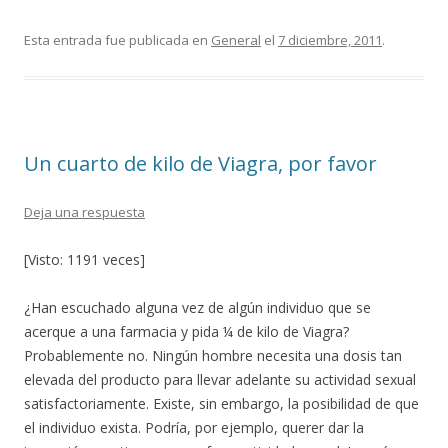
ac
w
o
e
itt
m
Esta entrada fue publicada en
General
el
7 diciembre, 2011
.
b
er
p
o
ar
o
ti
Un cuarto de kilo de Viagra, por favor
k
r
Deja una respuesta
[Visto: 1191 veces]
¿Han escuchado alguna vez de algún individuo que se
acerque a una farmacia y pida ¼ de kilo de Viagra?
Probablemente no. Ningún hombre necesita una dosis tan
elevada del producto para llevar adelante su actividad sexual
satisfactoriamente. Existe, sin embargo, la posibilidad de que
el individuo exista. Podría, por ejemplo, querer dar la