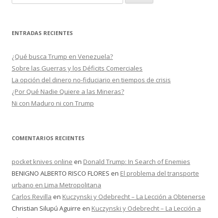
u
s
c
ENTRADAS RECIENTES
a
r
¿Qué busca Trump en Venezuela?
:
Sobre las Guerras y los Déficits Comerciales
La opción del dinero no-fiduciario en tiempos de crisis
¿Por Qué Nadie Quiere a las Mineras?
Ni con Maduro ni con Trump
COMENTARIOS RECIENTES
pocket knives online
en
Donald Trump: In Search of Enemies
BENIGNO ALBERTO RISCO FLORES
en
El problema del transporte
urbano en Lima Metropolitana
Carlos Revilla
en
Kuczynski y Odebrecht – La Lección a Obtenerse
Christian Silupú Aguirre
en
Kuczynski y Odebrecht – La Lección a