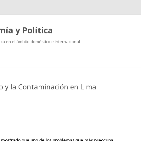
mía y Política
ica en el ámbito doméstico e internacional
Ir
al
contenido
o y la Contaminación en Lima
an mostrado que uno de los problemas que más preocupa