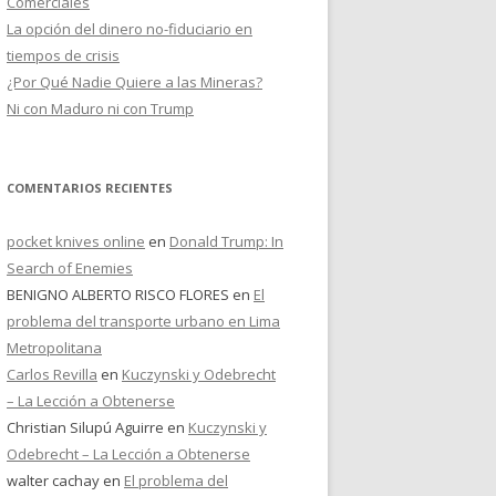
Comerciales
La opción del dinero no-fiduciario en
tiempos de crisis
¿Por Qué Nadie Quiere a las Mineras?
Ni con Maduro ni con Trump
COMENTARIOS RECIENTES
pocket knives online
en
Donald Trump: In
Search of Enemies
BENIGNO ALBERTO RISCO FLORES
en
El
problema del transporte urbano en Lima
Metropolitana
Carlos Revilla
en
Kuczynski y Odebrecht
– La Lección a Obtenerse
Christian Silupú Aguirre
en
Kuczynski y
Odebrecht – La Lección a Obtenerse
walter cachay
en
El problema del