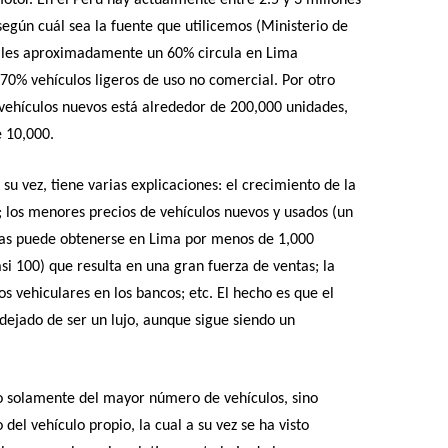
otor. En el Perú hay actualmente entre 2.5 y 3 millones
 según cuál sea la fuente que utilicemos (Ministerio de
uales aproximadamente un 60% circula en Lima
70% vehículos ligeros de uso no comercial. Por otro
vehículos nuevos está alrededor de 200,000 unidades,
 10,000.
su vez, tiene varias explicaciones: el crecimiento de la
; los menores precios de vehículos nuevos y usados (un
vas puede obtenerse en Lima por menos de 1,000
si 100) que resulta en una gran fuerza de ventas; la
os vehiculares en los bancos; etc. El hecho es que el
a dejado de ser un lujo, aunque sigue siendo un
 no solamente del mayor número de vehículos, sino
del vehículo propio, la cual a su vez se ha visto