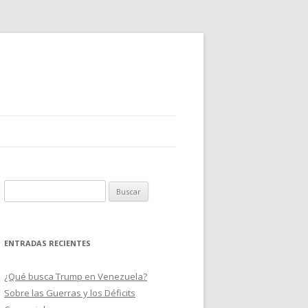
B
u
s
c
ENTRADAS RECIENTES
a
r
¿Qué busca Trump en Venezuela?
:
Sobre las Guerras y los Déficits