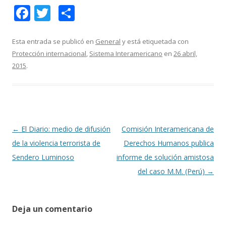
F
T
C
ac
w
o
e
itt
m
Esta entrada se publicó en
General
y está etiquetada con
Protección internacional
,
Sistema Interamericano
en
26 abril,
b
er
p
2015
.
o
ar
o
ti
k
r
Navegación
←
El Diario: medio de difusión
Comisión Interamericana de
de
de la violencia terrorista de
Derechos Humanos publica
entradas
Sendero Luminoso
informe de solución amistosa
del caso M.M. (Perú)
→
Deja un comentario