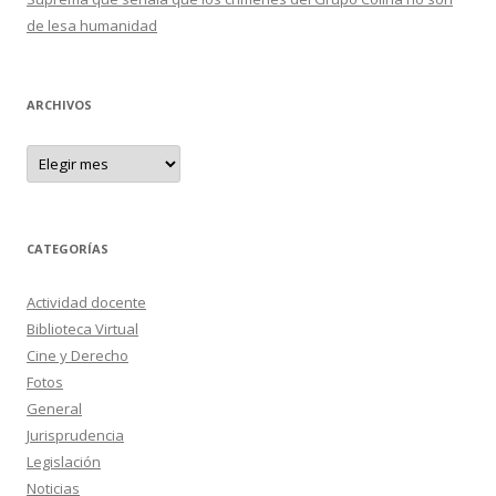
de lesa humanidad
ARCHIVOS
A
r
c
h
i
v
o
CATEGORÍAS
s
Actividad docente
Biblioteca Virtual
Cine y Derecho
Fotos
General
Jurisprudencia
Legislación
Noticias