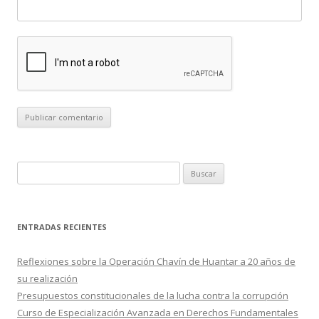
B
u
s
c
ENTRADAS RECIENTES
a
r
Reflexiones sobre la Operación Chavín de Huantar a 20 años de
:
su realización
Presupuestos constitucionales de la lucha contra la corrupción
Curso de Especialización Avanzada en Derechos Fundamentales