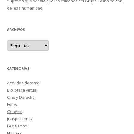
Suprema que señala que los crímenes del Grupo Colina no son
de lesa humanidad
ARCHIVOS
A
r
c
h
i
v
o
CATEGORÍAS
s
Actividad docente
Biblioteca Virtual
Cine y Derecho
Fotos
General
Jurisprudencia
Legislación
Noticias