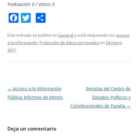
Puntuación:
0
/ Votos:
0
F
T
C
ac
w
o
e
itt
m
Esta entrada se publicó en
General
y está etiquetada con
acceso
a la información
,
Protección de datos personales
en
24 mayo,
b
er
p
2011
.
o
ar
o
ti
k
r
Navegación
←
Acceso a la Información
Revistas del Centro de
de
Pública: Informes de interés
Estudios Políticos y
entradas
Constitucionales de España
→
Deja un comentario