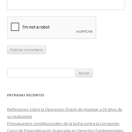
B
u
s
c
ENTRADAS RECIENTES
a
r
Reflexiones sobre la Operación Chavín de Huantar a 20 años de
:
su realización
Presupuestos constitucionales de la lucha contra la corrupción
Curso de Especialización Avanzada en Derechos Fundamentales