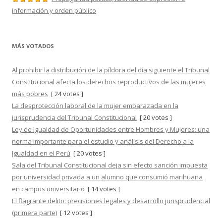
información y orden público
MÁS VOTADOS
Al prohibir la distribución de la píldora del día siguiente el Tribunal
Constitucional afecta los derechos reproductivos de las mujeres
más pobres
[ 24 votes ]
La desprotección laboral de la mujer embarazada en la
jurisprudencia del Tribunal Constitucional
[ 20 votes ]
Ley de Igualdad de Oportunidades entre Hombres y Mujeres: una
norma importante para el estudio y análisis del Derecho a la
Igualdad en el Perú
[ 20 votes ]
Sala del Tribunal Constitucional deja sin efecto sanción impuesta
por universidad privada a un alumno que consumió marihuana
en campus universitario
[ 14 votes ]
El flagrante delito: precisiones legales y desarrollo jurisprudencial
(primera parte)
[ 12 votes ]