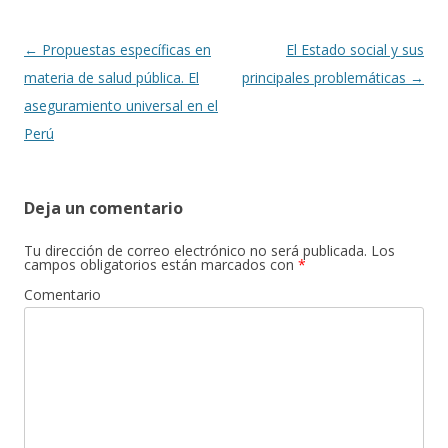
o
ti
k
r
Navegación
←
Propuestas específicas en
El Estado social y sus
de
materia de salud pública. El
principales problemáticas
→
entradas
aseguramiento universal en el
Perú
Deja un comentario
Tu dirección de correo electrónico no será publicada.
Los
campos obligatorios están marcados con
*
Comentario