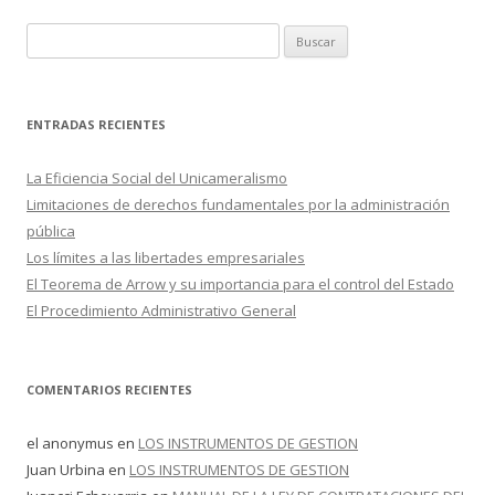
B
u
s
c
ENTRADAS RECIENTES
a
r
La Eficiencia Social del Unicameralismo
:
Limitaciones de derechos fundamentales por la administración
pública
Los límites a las libertades empresariales
El Teorema de Arrow y su importancia para el control del Estado
El Procedimiento Administrativo General
COMENTARIOS RECIENTES
el anonymus
en
LOS INSTRUMENTOS DE GESTION
Juan Urbina
en
LOS INSTRUMENTOS DE GESTION