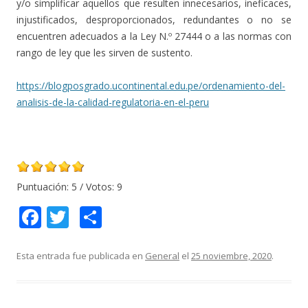
y/o simplificar aquellos que resulten innecesarios, ineficaces,
injustificados, desproporcionados, redundantes o no se
encuentren adecuados a la Ley N.º 27444 o a las normas con
rango de ley que les sirven de sustento.
https://blogposgrado.ucontinental.edu.pe/ordenamiento-del-
analisis-de-la-calidad-regulatoria-en-el-peru
Puntuación:
5
/ Votos:
9
F
T
C
ac
w
o
e
itt
m
Esta entrada fue publicada en
General
el
25 noviembre, 2020
.
b
er
p
o
ar