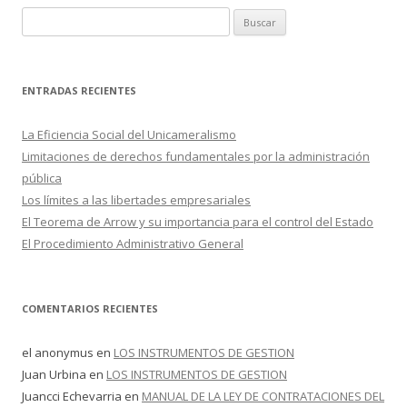
k
r
B
u
s
c
ENTRADAS RECIENTES
a
r
La Eficiencia Social del Unicameralismo
:
Limitaciones de derechos fundamentales por la administración
pública
Los límites a las libertades empresariales
El Teorema de Arrow y su importancia para el control del Estado
El Procedimiento Administrativo General
COMENTARIOS RECIENTES
el anonymus
en
LOS INSTRUMENTOS DE GESTION
Juan Urbina
en
LOS INSTRUMENTOS DE GESTION
Juancci Echevarria
en
MANUAL DE LA LEY DE CONTRATACIONES DEL