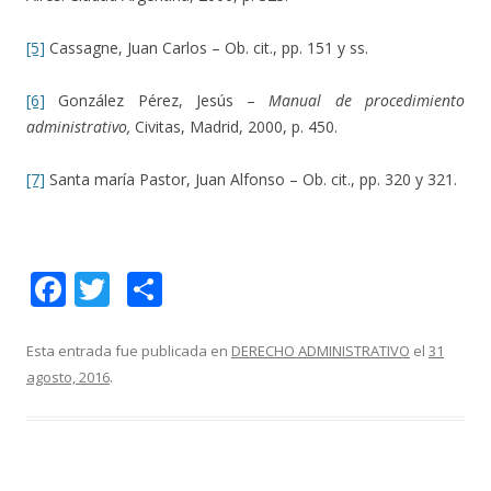
[5]
Cassagne, Juan Carlos – Ob. cit., pp. 151 y ss.
[6]
González Pérez, Jesús –
Manual de procedimiento
administrativo,
Civitas, Madrid, 2000, p. 450.
[7]
Santa maría Pastor, Juan Alfonso – Ob. cit., pp. 320 y 321.
F
T
C
ac
w
o
e
itt
m
Esta entrada fue publicada en
DERECHO ADMINISTRATIVO
el
31
agosto, 2016
.
b
er
p
o
ar
o
ti