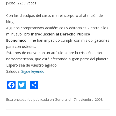
[Visto: 2268 veces]
Con las disculpas del caso, me reincorporo al atención del
blog.
Algunos compromisos académicos y editoriales – entre ellos
mi nuevo libro
Introducción al Derecho Público
Económico
– me han impedido cumplir con mis obligaciones
para con ustedes.
Estamos de nuevo con un artículo sobre la crisis financiera
norteamericana, que está afectando a gran parte del planeta.
Espero sea de vuestro agrado.
Saludos.
Sigue leyendo
→
F
T
C
ac
w
o
e
itt
m
Esta entrada fue publicada en
General
el
17 noviembre, 2008
.
b
er
p