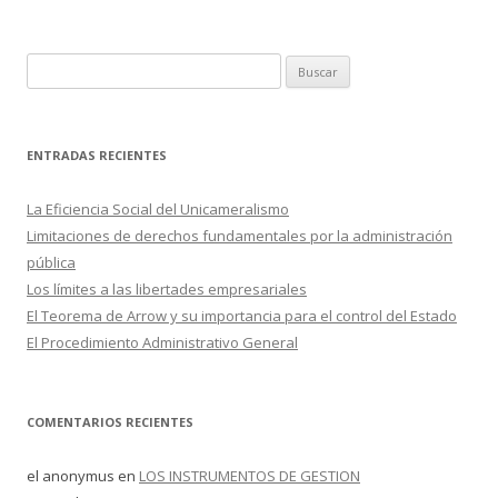
o
ar
o
ti
k
r
B
u
s
c
ENTRADAS RECIENTES
a
r
La Eficiencia Social del Unicameralismo
:
Limitaciones de derechos fundamentales por la administración
pública
Los límites a las libertades empresariales
El Teorema de Arrow y su importancia para el control del Estado
El Procedimiento Administrativo General
COMENTARIOS RECIENTES
el anonymus
en
LOS INSTRUMENTOS DE GESTION