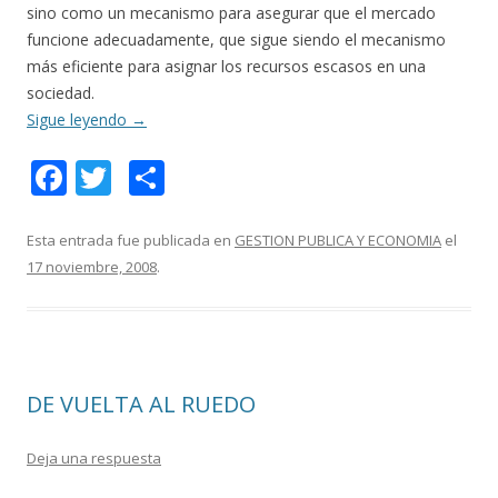
sino como un mecanismo para asegurar que el mercado
funcione adecuadamente, que sigue siendo el mecanismo
más eficiente para asignar los recursos escasos en una
sociedad.
Sigue leyendo
→
F
T
C
ac
w
o
e
itt
m
Esta entrada fue publicada en
GESTION PUBLICA Y ECONOMIA
el
17 noviembre, 2008
.
b
er
p
o
ar
o
ti
k
r
DE VUELTA AL RUEDO
Deja una respuesta