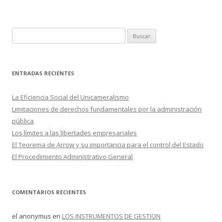
o
ti
k
r
B
u
s
c
ENTRADAS RECIENTES
a
r
La Eficiencia Social del Unicameralismo
:
Limitaciones de derechos fundamentales por la administración
pública
Los límites a las libertades empresariales
El Teorema de Arrow y su importancia para el control del Estado
El Procedimiento Administrativo General
COMENTARIOS RECIENTES
el anonymus
en
LOS INSTRUMENTOS DE GESTION