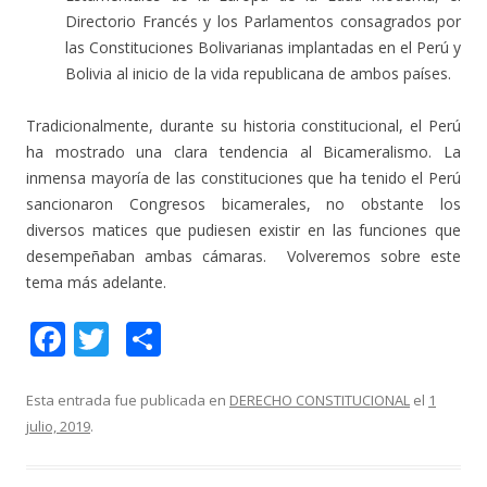
Directorio Francés y los Parlamentos consagrados por
las Constituciones Bolivarianas implantadas en el Perú y
Bolivia al inicio de la vida republicana de ambos países.
Tradicionalmente, durante su historia constitucional, el Perú
ha mostrado una clara tendencia al Bicameralismo. La
inmensa mayoría de las constituciones que ha tenido el Perú
sancionaron Congresos bicamerales, no obstante los
diversos matices que pudiesen existir en las funciones que
desempeñaban ambas cámaras. Volveremos sobre este
tema más adelante.
F
T
C
ac
w
o
e
itt
m
Esta entrada fue publicada en
DERECHO CONSTITUCIONAL
el
1
julio, 2019
.
b
er
p
o
ar