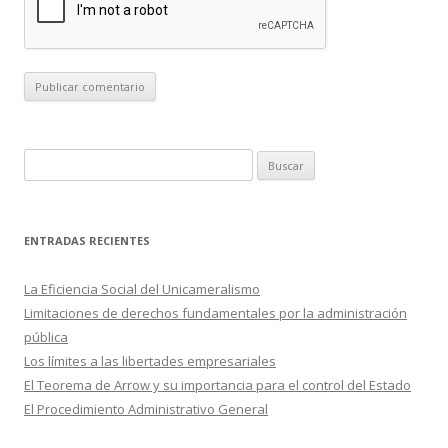
B
u
s
c
ENTRADAS RECIENTES
a
r
La Eficiencia Social del Unicameralismo
:
Limitaciones de derechos fundamentales por la administración
pública
Los límites a las libertades empresariales
El Teorema de Arrow y su importancia para el control del Estado
El Procedimiento Administrativo General