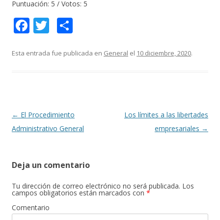
Puntuación:
5
/ Votos:
5
F
T
C
ac
w
o
e
itt
m
Esta entrada fue publicada en
General
el
10 diciembre, 2020
.
b
er
p
o
ar
o
ti
k
r
Navegación
←
El Procedimiento
Los límites a las libertades
de
Administrativo General
empresariales
→
entradas
Deja un comentario
Tu dirección de correo electrónico no será publicada.
Los
campos obligatorios están marcados con
*
Comentario