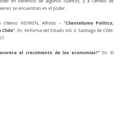
poder en beneficio de algunos cuantos, y a cambio de
uienes se encuentran en el poder.
so chileno: REHREN, Alfredo –
“Clientelismo Político,
 Chile”
. En: Reforma del Estado Vol. II. Santiago de Chile:
57.
avorece el crecimiento de las economías?”
En: El