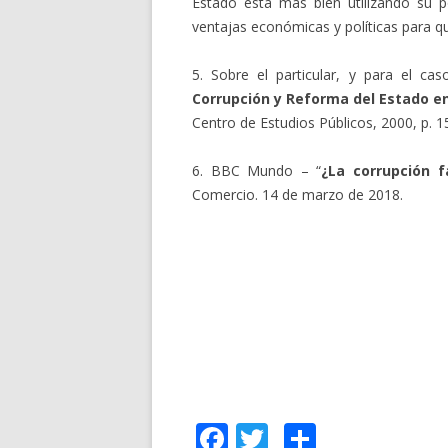
Estado está más bien utilizando su 
ventajas económicas y políticas para q
5. Sobre el particular, y para el ca
Corrupción y Reforma del Estado en
Centro de Estudios Públicos, 2000, p. 1
6. BBC Mundo – “
¿La corrupción f
Comercio. 14 de marzo de 2018.
F
T
C