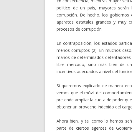
En consecuencia, mientras mayor sea la
político de un país, mayores serán
corrupción. De hecho, los gobiernos co
aparatos estatales grandes y muy ce
procesos de corrupción.
En contraposición, los estados parti
menos corruptos (2). En muchos casos,
manos de determinados detentadores d
libre mercado, sino más bien de u
incentivos adecuados a nivel del funcio
Si queremos explicarlo de manera econ
vemos que el móvil del comportamiento
pretende ampliar la cuota de poder que
obtener un provecho indebido del cargo
Ahora bien, y tal como lo hemos señal
parte de ciertos agentes de Gobierno,