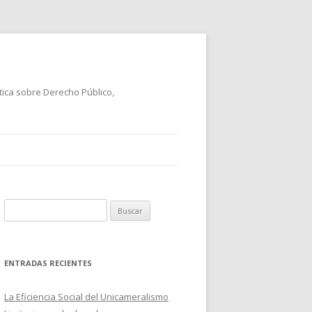
tica sobre Derecho Público,
B
u
s
c
ENTRADAS RECIENTES
a
r
La Eficiencia Social del Unicameralismo
: