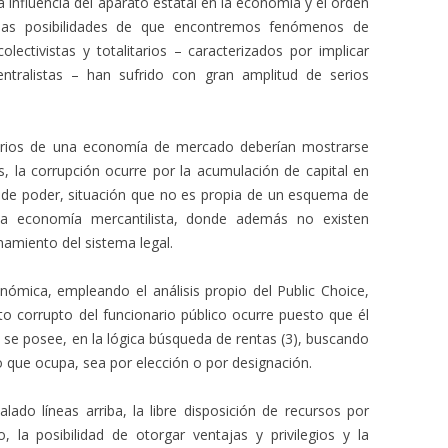
 influencia del aparato estatal en la economía y el orden
 las posibilidades de que encontremos fenómenos de
lectivistas y totalitarios – caracterizados por implicar
ntralistas – han sufrido con gran amplitud de serios
darios de una economía de mercado deberían mostrarse
 la corrupción ocurre por la acumulación de capital en
e poder, situación que no es propia de un esquema de
na economía mercantilista, donde además no existen
namiento del sistema legal.
ómica, empleando el análisis propio del Public Choice,
 corrupto del funcionario público ocurre puesto que él
 se posee, en la lógica búsqueda de rentas (3), buscando
 que ocupa, sea por elección o por designación.
ado líneas arriba, la libre disposición de recursos por
 la posibilidad de otorgar ventajas y privilegios y la