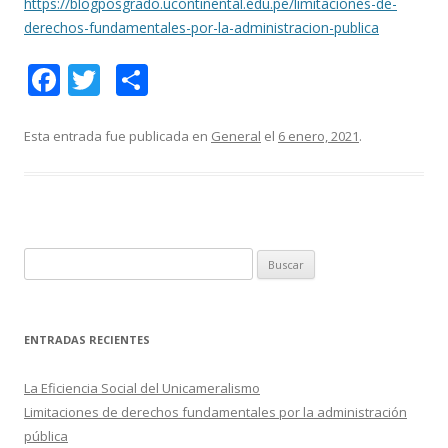
https://blogposgrado.ucontinental.edu.pe/limitaciones-de-
derechos-fundamentales-por-la-administracion-publica
F
T
C
ac
w
o
e
itt
m
Esta entrada fue publicada en
General
el
6 enero, 2021
.
b
er
p
o
ar
o
ti
k
r
B
u
s
c
ENTRADAS RECIENTES
a
r
La Eficiencia Social del Unicameralismo
:
Limitaciones de derechos fundamentales por la administración
pública