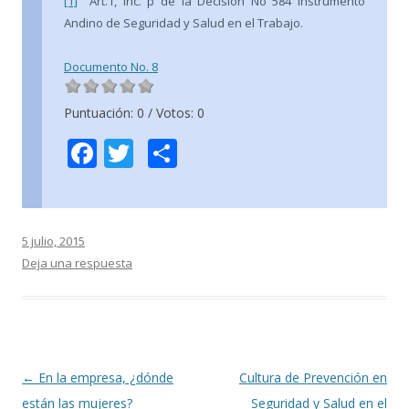
[1]
Art.1, inc. p de la Decisión No 584 Instrumento
Andino de Seguridad y Salud en el Trabajo.
Documento No. 8
Puntuación:
0
/ Votos:
0
F
T
C
ac
w
o
e
itt
m
b
er
p
5 julio, 2015
o
ar
Deja una respuesta
o
ti
k
r
Navegación
←
En la empresa, ¿dónde
Cultura de Prevención en
de
están las mujeres?
Seguridad y Salud en el