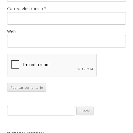
Correo electrónico
*
Web
B
u
s
c