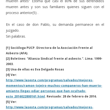
mueren antes” Estima que casi el 80% de sus defendidos
mueren antes y son sus familiares quienes siguen con el
proceso anterior(5) .
En el caso de don Pablo, su demanda permanece en el
juzgado.
Sin palabras.
[1] Socióloga PUCP. Directora de la Asociación Frente al
Asbesto (AFA).
[2] Boletines “Alianza Sindical frente al asbesto.”. Lima. 1999-
2003.
[3] Una de ellas es Eva Delgado Rosas
[4] Ver:
http://www.lasexta.com/programas/salvados/mejores-
momentos/ramon-tojeiro-muchos-companeros-han-muerto-
amianto-llegas-odiar-personas-que-han-ocultado-
esto_2016022800161.html
. Revisado: 28 de febrero de 2016.
[5] Ver:
http://www.lasexta.com/programas/salvados/mejores-