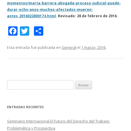
momentos/marta-barrera-abogada-proceso-judicial-puede-
durar-ocho-anos-muchos-afectados-mueren-
antes_2016022800174.html
. Revisado: 28 de febrero de 2016.
F
T
C
ac
w
o
e
itt
m
Esta entrada fue publicada en
General
el
1 marzo, 2016
.
b
er
p
o
ar
o
ti
k
r
B
u
s
c
ENTRADAS RECIENTES
a
r
Seminario Internacional El Futuro del Derecho del Trabajo:
:
Problemática y Prospectiva