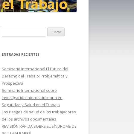
B
u
s
c
ENTRADAS RECIENTES
a
r
Seminario Internacional El Futuro del
:
Derecho del Trabajo: Problemática y
Prospectiva
Seminario Internacional sobre
Investigación Interdisciplinaria en
Seguridad y Salud en el Trabajo
Los riesgos de salud de los trabajadores
de los archivos documentales
REVISIÓN RÁPIDA SOBRE EL SÍNDROME DE
GUILLAIN-BARRÉ