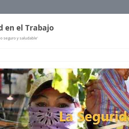
d en el Trabajo
jo seguro y saludable'
Ir
al
contenido