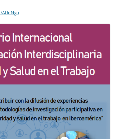
gl/AUnNgu