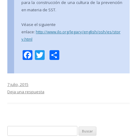
para la construcción de una cultura de la prevención
en materia de SST.
Véase el siguiente
enlace:
http://www.ilo.org/legacy/english/osh/es/stor
y.html
F
T
C
ac
w
o
e
itt
m
b
er
p
7 julio, 2015
o
ar
Deja una respuesta
o
ti
k
r
B