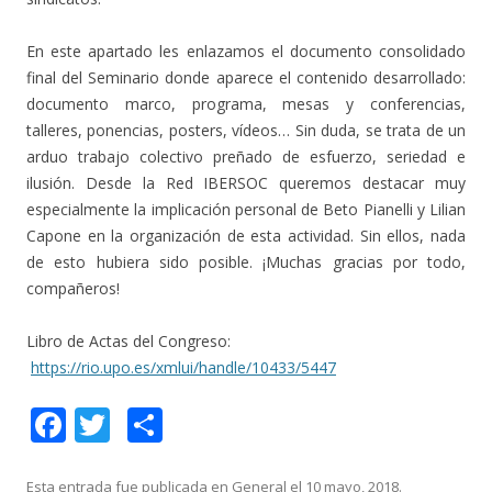
En este apartado les enlazamos el documento consolidado
final del Seminario donde aparece el contenido desarrollado:
documento marco, programa, mesas y conferencias,
talleres, ponencias, posters, vídeos… Sin duda, se trata de un
arduo trabajo colectivo preñado de esfuerzo, seriedad e
ilusión. Desde la Red IBERSOC queremos destacar muy
especialmente la implicación personal de Beto Pianelli y Lilian
Capone en la organización de esta actividad. Sin ellos, nada
de esto hubiera sido posible. ¡Muchas gracias por todo,
compañeros!
Libro de Actas del Congreso:
https://rio.upo.es/xmlui/handle/10433/5447
F
T
C
ac
w
o
Esta entrada fue publicada en
General
el
10 mayo, 2018
.