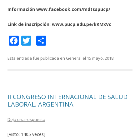
Información www.facebook.com/mdtsspucp/
​Link de inscripción: www.pucp.edu.pe/kKMxVc ​
F
T
C
ac
w
o
e
itt
m
Esta entrada fue publicada en
General
el
15 mayo, 2018
.
b
er
p
o
ar
o
ti
II CONGRESO INTERNACIONAL DE SALUD
k
r
LABORAL. ARGENTINA
Deja una respuesta
[Visto: 1405 veces]