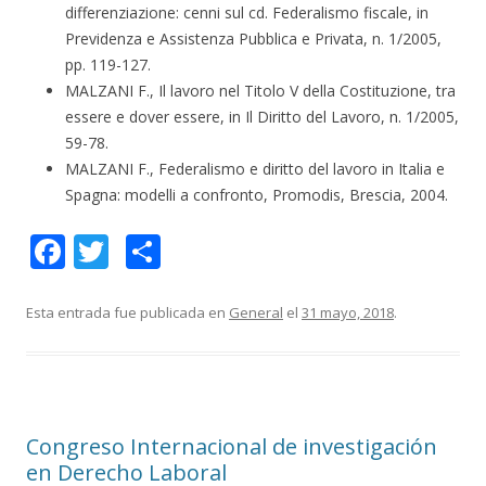
differenziazione: cenni sul cd. Federalismo fiscale, in
Previdenza e Assistenza Pubblica e Privata, n. 1/2005,
pp. 119-127.
MALZANI F., Il lavoro nel Titolo V della Costituzione, tra
essere e dover essere, in Il Diritto del Lavoro, n. 1/2005,
59-78.
MALZANI F., Federalismo e diritto del lavoro in Italia e
Spagna: modelli a confronto, Promodis, Brescia, 2004.
F
T
C
ac
w
o
e
itt
m
Esta entrada fue publicada en
General
el
31 mayo, 2018
.
b
er
p
o
ar
o
ti
Congreso Internacional de investigación
k
r
en Derecho Laboral