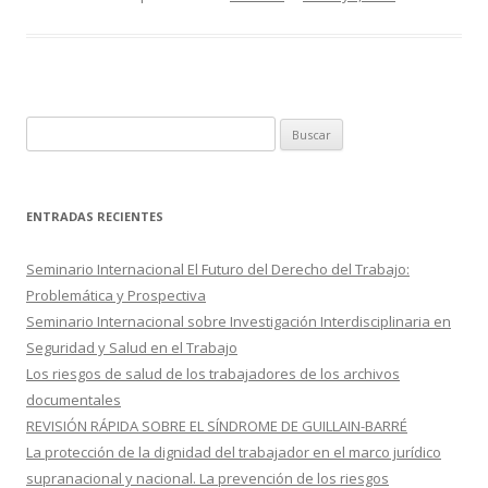
e
itt
m
b
er
p
o
ar
o
ti
k
r
B
u
s
c
ENTRADAS RECIENTES
a
r
Seminario Internacional El Futuro del Derecho del Trabajo:
:
Problemática y Prospectiva
Seminario Internacional sobre Investigación Interdisciplinaria en
Seguridad y Salud en el Trabajo
Los riesgos de salud de los trabajadores de los archivos
documentales
REVISIÓN RÁPIDA SOBRE EL SÍNDROME DE GUILLAIN-BARRÉ
La protección de la dignidad del trabajador en el marco jurídico
supranacional y nacional. La prevención de los riesgos