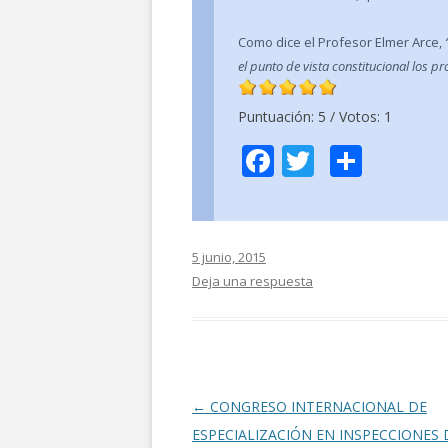
Como dice el Profesor Elmer Arce,
el punto de vista constitucional los 
Puntuación:
5
/ Votos:
1
F
T
C
ac
w
o
e
itt
m
b
er
p
5 junio, 2015
o
ar
Deja una respuesta
o
ti
k
r
Navegación
←
CONGRESO INTERNACIONAL DE
de
ESPECIALIZACIÓN EN INSPECCIONES 