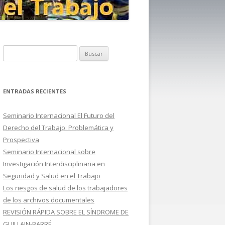
B
u
s
c
ENTRADAS RECIENTES
a
r
Seminario Internacional El Futuro del
:
Derecho del Trabajo: Problemática y
Prospectiva
Seminario Internacional sobre
Investigación Interdisciplinaria en
Seguridad y Salud en el Trabajo
Los riesgos de salud de los trabajadores
de los archivos documentales
REVISIÓN RÁPIDA SOBRE EL SÍNDROME DE
GUILLAIN-BARRÉ