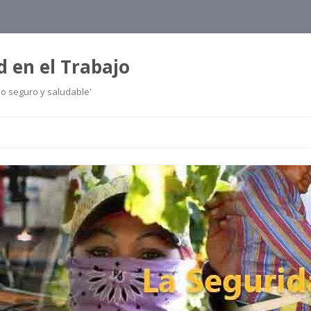
d en el Trabajo
jo seguro y saludable'
Ir
al
contenido