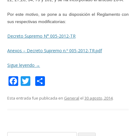
Por este motivo, se pone a su disposición el Reglamento con
sus respectivas modificatorias:
Decreto Supremo N° 005-2012-TR
Anexos – Decreto Supremo n.º 005-2012-TR.pdf
Sigue leyendo
→
F
T
C
ac
w
o
e
itt
m
Esta entrada fue publicada en
General
el
30 agosto, 2014
.
b
er
p
o
ar
o
ti
B