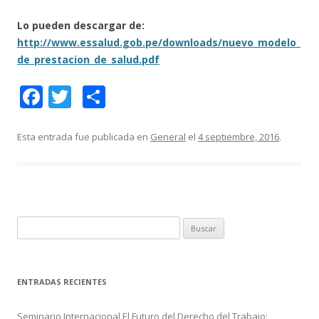
Lo pueden descargar de:
http://www.essalud.gob.pe/downloads/nuevo_modelo_
de_prestacion_de_salud.pdf
F
T
C
ac
w
o
e
itt
m
Esta entrada fue publicada en
General
el
4 septiembre, 2016
.
b
er
p
o
ar
o
ti
k
r
B
u
s
c
ENTRADAS RECIENTES
a
r
Seminario Internacional El Futuro del Derecho del Trabajo: