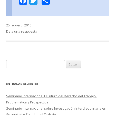
F
T
C
ac
w
o
e
itt
m
b
er
p
25 febrero, 2016
o
ar
Deja una respuesta
o
ti
k
r
B
u
s
c
ENTRADAS RECIENTES
a
r
Seminario Internacional El Futuro del Derecho del Trabajo:
:
Problemática y Prospectiva
Seminario Internacional sobre Investigación Interdisciplinaria en
Seguridad y Salud en el Trabajo