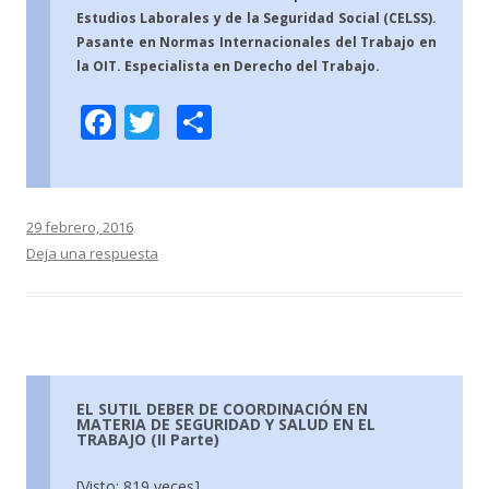
Estudios Laborales y de la Seguridad Social (CELSS).
Pasante en Normas Internacionales del Trabajo en
la OIT. Especialista en Derecho del Trabajo.
F
T
C
ac
w
o
e
itt
m
b
er
p
29 febrero, 2016
o
ar
Deja una respuesta
o
ti
k
r
EL SUTIL DEBER DE COORDINACIÓN EN
MATERIA DE SEGURIDAD Y SALUD EN EL
TRABAJO (II Parte)
[Visto: 819 veces]