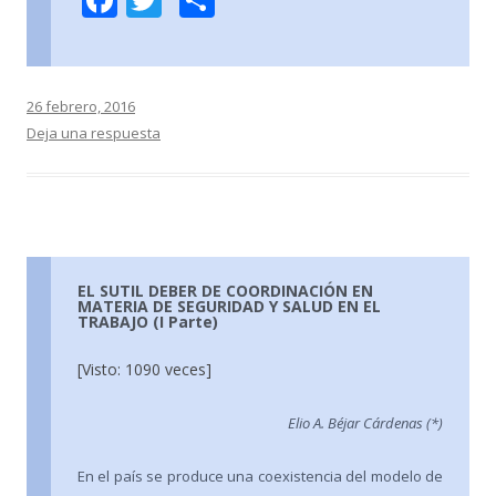
ac
w
o
e
itt
m
b
er
p
26 febrero, 2016
o
ar
Deja una respuesta
o
ti
k
r
EL SUTIL DEBER DE COORDINACIÓN EN
MATERIA DE SEGURIDAD Y SALUD EN EL
TRABAJO (I Parte)
[Visto: 1090 veces]
Elio A. Béjar Cárdenas (*)
En el país se produce una coexistencia del modelo de