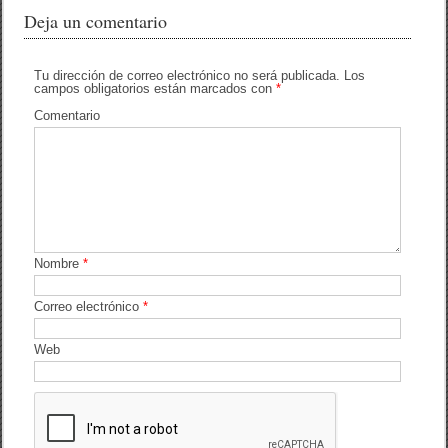
c
tt
m
Deja un comentario
e
er
p
b
ar
Tu dirección de correo electrónico no será publicada.
Los
campos obligatorios están marcados con
*
o
tir
Comentario
o
k
Nombre
*
Correo electrónico
*
Web