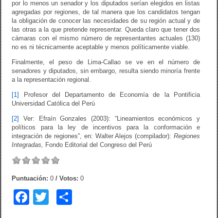
por lo menos un senador y los diputados serían elegidos en listas
agregadas por regiones, de tal manera que los candidatos tengan
la obligación de conocer las necesidades de su región actual y de
las otras a la que pretende representar. Queda claro que tener dos
cámaras con el mismo número de representantes actuales (130)
no es ni técnicamente aceptable y menos políticamente viable.
Finalmente, el peso de Lima-Callao se ve en el número de
senadores y diputados, sin embargo, resulta siendo minoría frente
a la representación regional.
[1]
Profesor del Departamento de Economía de la Pontificia
Universidad Católica del Perú
[2]
Ver: Efraín Gonzales (2003): “Lineamientos económicos y
políticos para la ley de incentivos para la conformación e
integración de regiones”, en: Walter Alejos (compilador):
Regiones
Integradas,
Fondo Editorial del Congreso del Perú
Puntuación:
0
/ Votos:
0
F
T
C
a
wi
o