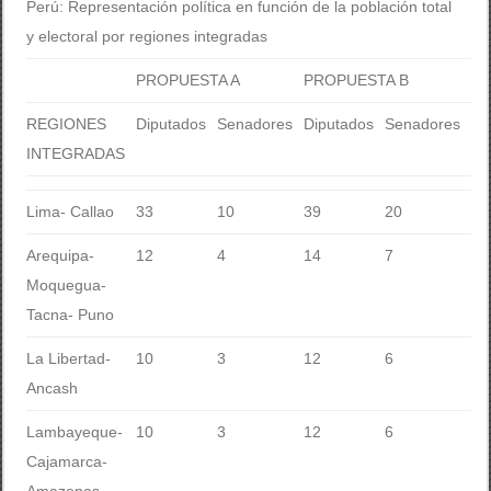
Perú: Representación política en función de la población total
y electoral por regiones integradas
PROPUESTA A
PROPUESTA B
REGIONES
Diputados
Senadores
Diputados
Senadores
INTEGRADAS
Lima- Callao
33
10
39
20
Arequipa-
12
4
14
7
Moquegua-
Tacna- Puno
La Libertad-
10
3
12
6
Ancash
Lambayeque-
10
3
12
6
Cajamarca-