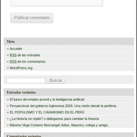
Meta
Acceder
RSS
de las entradas
RSS
de los comentarios
WordPress.org
B
u
Entradas recientes
s
El futuro del empleo juvenil y la inteligencia artificial
c
Perspectivas del gobierno fujimorista 2026: Una visión desde la periferia
a
EL POPULISMO Y EL CAVIARISMO EN EL PERÚ
¿La historia se repite? o dialogamos para cambiar la historia
r
Máximo Vega Centeno Boncangel: Adios, Maestro, colega y amigo.
:
Comentarios recientes