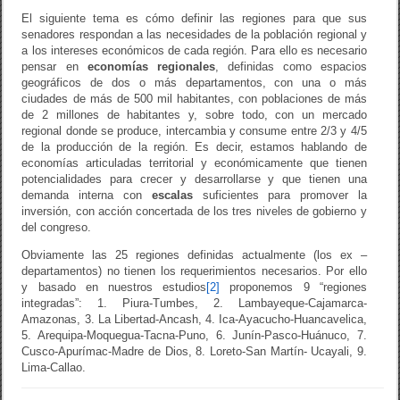
El siguiente tema es cómo definir las regiones para que sus
senadores respondan a las necesidades de la población regional y
a los intereses económicos de cada región. Para ello es necesario
pensar en
economías regionales
, definidas como espacios
geográficos de dos o más departamentos, con una o más
ciudades de más de 500 mil habitantes, con poblaciones de más
de 2 millones de habitantes y, sobre todo, con un mercado
regional donde se produce, intercambia y consume entre 2/3 y 4/5
de la producción de la región. Es decir, estamos hablando de
economías articuladas territorial y económicamente que tienen
potencialidades para crecer y desarrollarse y que tienen una
demanda interna con
escalas
suficientes para promover la
inversión, con acción concertada de los tres niveles de gobierno y
del congreso.
Obviamente las 25 regiones definidas actualmente (los ex –
departamentos) no tienen los requerimientos necesarios. Por ello
y basado en nuestros estudios
[2]
proponemos 9 “regiones
integradas”: 1. Piura-Tumbes, 2. Lambayeque-Cajamarca-
Amazonas, 3. La Libertad-Ancash, 4. Ica-Ayacucho-Huancavelica,
5. Arequipa-Moquegua-Tacna-Puno, 6. Junín-Pasco-Huánuco, 7.
Cusco-Apurímac-Madre de Dios, 8. Loreto-San Martín- Ucayali, 9.
Lima-Callao.