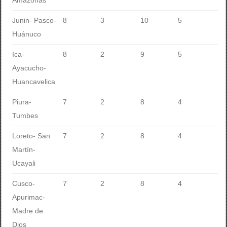
Amazonas
Junin- Pasco-
8
3
10
5
Huánuco
Ica-
8
2
9
5
Ayacucho-
Huancavelica
Piura-
7
2
8
4
Tumbes
Loreto- San
7
2
8
4
Martín-
Ucayali
Cusco-
7
2
8
4
Apurimac-
Madre de
Dios