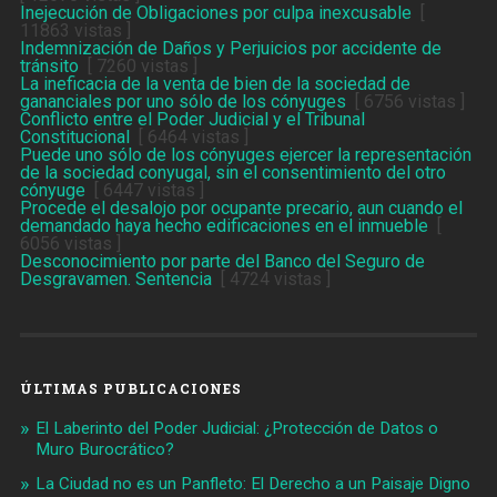
Inejecución de Obligaciones por culpa inexcusable
[
11863 vistas ]
Indemnización de Daños y Perjuicios por accidente de
tránsito
[ 7260 vistas ]
La ineficacia de la venta de bien de la sociedad de
gananciales por uno sólo de los cónyuges
[ 6756 vistas ]
Conflicto entre el Poder Judicial y el Tribunal
Constitucional
[ 6464 vistas ]
Puede uno sólo de los cónyuges ejercer la representación
de la sociedad conyugal, sin el consentimiento del otro
cónyuge
[ 6447 vistas ]
Procede el desalojo por ocupante precario, aun cuando el
demandado haya hecho edificaciones en el inmueble
[
6056 vistas ]
Desconocimiento por parte del Banco del Seguro de
Desgravamen. Sentencia
[ 4724 vistas ]
ÚLTIMAS PUBLICACIONES
El Laberinto del Poder Judicial: ¿Protección de Datos o
Muro Burocrático?
La Ciudad no es un Panfleto: El Derecho a un Paisaje Digno