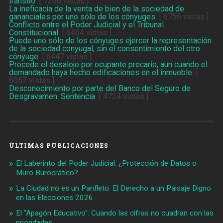
tránsito
[ 7260 vistas ]
La ineficacia de la venta de bien de la sociedad de
gananciales por uno sólo de los cónyuges
[ 6756 vistas ]
Conflicto entre el Poder Judicial y el Tribunal
Constitucional
[ 6464 vistas ]
Puede uno sólo de los cónyuges ejercer la representación
de la sociedad conyugal, sin el consentimiento del otro
cónyuge
[ 6447 vistas ]
Procede el desalojo por ocupante precario, aun cuando el
demandado haya hecho edificaciones en el inmueble
[
6057 vistas ]
Desconocimiento por parte del Banco del Seguro de
Desgravamen. Sentencia
[ 4724 vistas ]
ÚLTIMAS PUBLICACIONES
El Laberinto del Poder Judicial: ¿Protección de Datos o
Muro Burocrático?
La Ciudad no es un Panfleto: El Derecho a un Paisaje Digno
en las Elecciones 2026
El "Apagón Educativo": Cuando las cifras no cuadran con las
prioridades