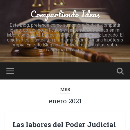
Compartiendo Ideas
Este blog, pretende como su nombre lo dice, compartir
ideas, opiniones, artículos y sentencias emitidas en mi
labor como Juez Especializado y Juez de Paz Letrado. El
objetivo es plantear un problema y formular una hipótesis
propia. En este Blog no absolvemos consultas sobre
casos particulares.
MES
enero 2021
Las labores del Poder Judicial