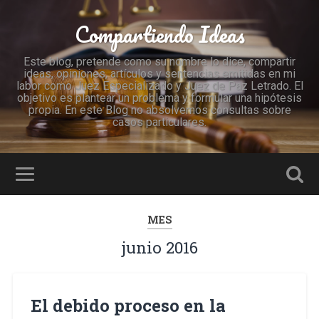
Compartiendo Ideas
Este blog, pretende como su nombre lo dice, compartir
ideas, opiniones, artículos y sentencias emitidas en mi
labor como Juez Especializado y Juez de Paz Letrado. El
objetivo es plantear un problema y formular una hipótesis
propia. En este Blog no absolvemos consultas sobre
casos particulares.
MES
junio 2016
El debido proceso en la