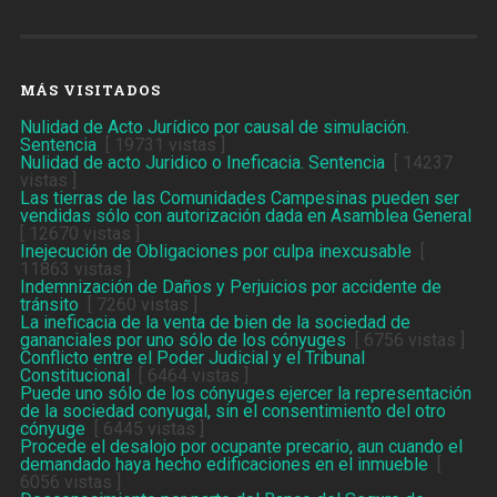
MÁS VISITADOS
Nulidad de Acto Jurídico por causal de simulación.
Sentencia
[ 19731 vistas ]
Nulidad de acto Juridico o Ineficacia. Sentencia
[ 14237
vistas ]
Las tierras de las Comunidades Campesinas pueden ser
vendidas sólo con autorización dada en Asamblea General
[ 12670 vistas ]
Inejecución de Obligaciones por culpa inexcusable
[
11863 vistas ]
Indemnización de Daños y Perjuicios por accidente de
tránsito
[ 7260 vistas ]
La ineficacia de la venta de bien de la sociedad de
gananciales por uno sólo de los cónyuges
[ 6756 vistas ]
Conflicto entre el Poder Judicial y el Tribunal
Constitucional
[ 6464 vistas ]
Puede uno sólo de los cónyuges ejercer la representación
de la sociedad conyugal, sin el consentimiento del otro
cónyuge
[ 6445 vistas ]
Procede el desalojo por ocupante precario, aun cuando el
demandado haya hecho edificaciones en el inmueble
[
6056 vistas ]