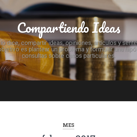
Compartiendo Ideas
 dice, compartir ideas, opiniones, artículos y sen
objetivo es plantear un problema y formular una hip
consultas sobre casos particulares.
MES